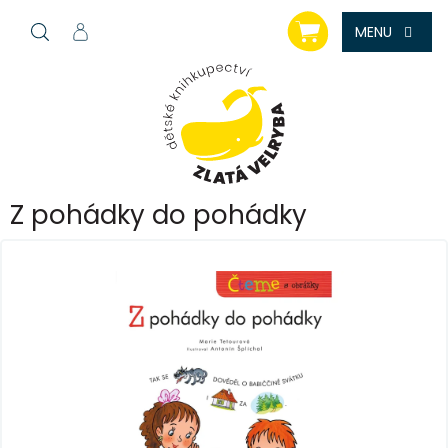
Přejít
NÁKUPNÍ
na
KOŠÍK
obsah
Z pohádky do pohádky