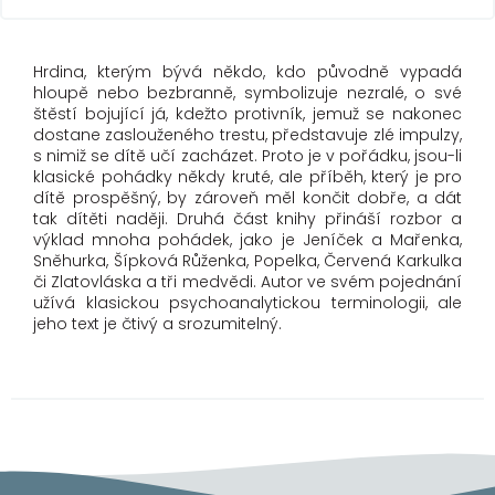
Hrdina, kterým bývá někdo, kdo původně vypadá
hloupě nebo bezbranně, symbolizuje nezralé, o své
štěstí bojující já, kdežto protivník, jemuž se nakonec
dostane zaslouženého trestu, představuje zlé impulzy,
s nimiž se dítě učí zacházet. Proto je v pořádku, jsou-li
klasické pohádky někdy kruté, ale příběh, který je pro
dítě prospěšný, by zároveň měl končit dobře, a dát
tak dítěti naději. Druhá část knihy přináší rozbor a
výklad mnoha pohádek, jako je Jeníček a Mařenka,
Sněhurka, Šípková Růženka, Popelka, Červená Karkulka
či Zlatovláska a tři medvědi. Autor ve svém pojednání
užívá klasickou psychoanalytickou terminologii, ale
jeho text je čtivý a srozumitelný.