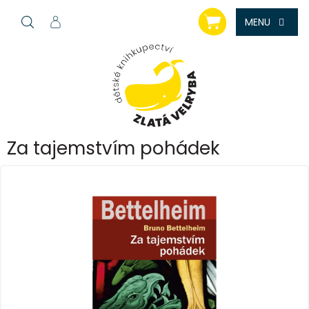
Přejít
NÁKUPNÍ
na
KOŠÍK
obsah
Za tajemstvím pohádek