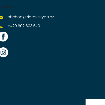
Kontakt
obchod
@
zlatavelryba.cz
+420 602 603 670