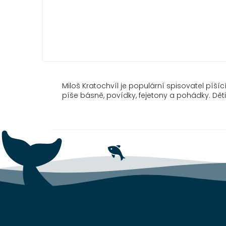
Miloš Kratochvíl je populární spisovatel píší
píše básně, povídky, fejetony a pohádky. Dě
Z
á
p