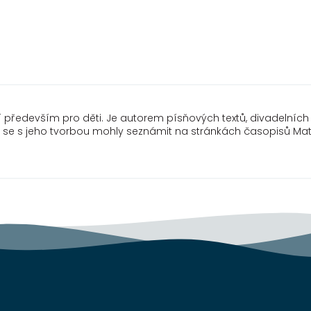
cí především pro děti. Je autorem písňových textů, divadelních h
ti se s jeho tvorbou mohly seznámit na stránkách časopisů Ma