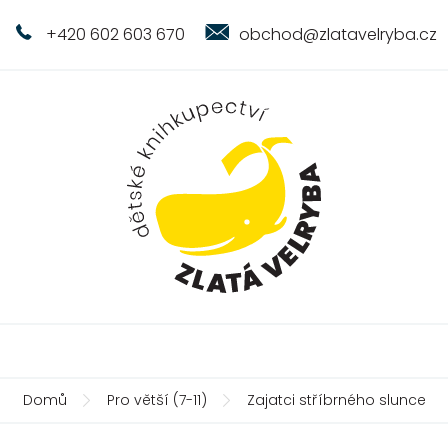
+420 602 603 670
obchod@zlatavelryba.cz
Domů
Pro větší (7-11)
Zajatci stříbrného slunce