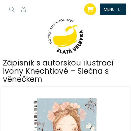
Přejít
NÁKUPNÍ
na
KOŠÍK
obsah
Zápisník s autorskou ilustrací
Ivony Knechtlové – Slečna s
věnečkem