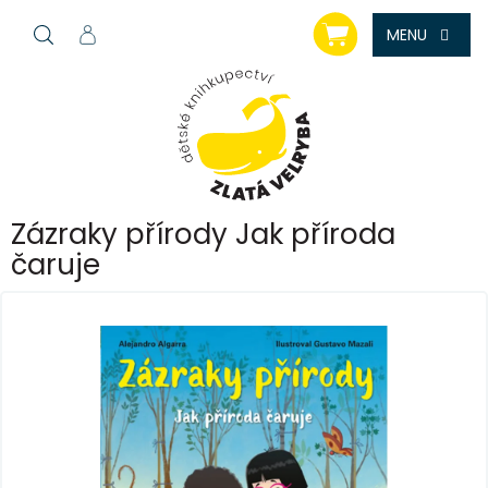
Přejít
NÁKUPNÍ
na
KOŠÍK
obsah
Zázraky přírody Jak příroda
čaruje