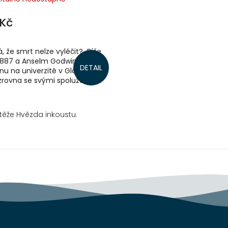
Kč
á, že smrt nelze vyléčit? Píše
 1887 a Anselm Godwin studuje
DETAIL
nu na univerzitě v Glasgow.
zrovna se svými spolužáky
kolem...
utěže Hvězda inkoustu.