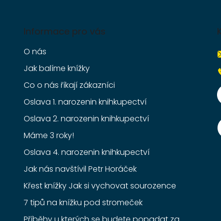
Informace pro vás
O nás
Jak balíme knížky
Co o nás říkají zákazníci
Oslava 1. narozenin knihkupectví
Oslava 2. narozenin knihkupectví
Máme 3 roky!
Oslava 4. narozenin knihkupectví
Jak nás navštívil Petr Horáček
Křest knížky Jak si vychovat sourozence
7 tipů na knížku pod stromeček
Příběhy u kterých se budete popadat za