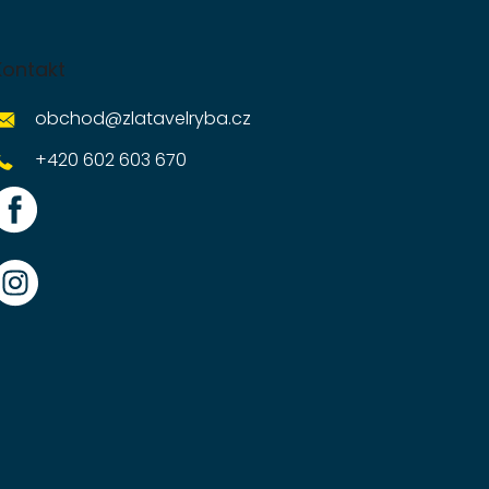
Kontakt
obchod
@
zlatavelryba.cz
+420 602 603 670