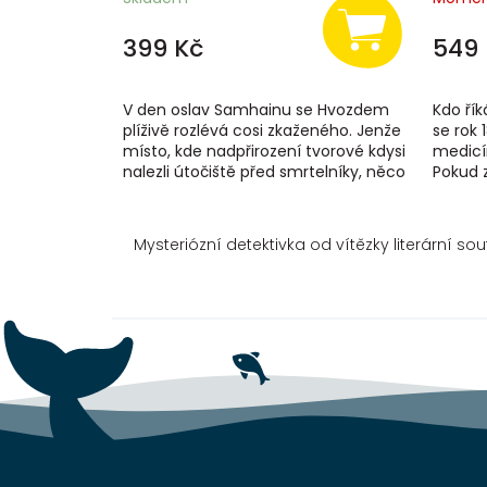
399 Kč
549 
V den oslav Samhainu se Hvozdem
Kdo řík
plíživě rozlévá cosi zkaženého. Jenže
se rok
místo, kde nadpřirození tvorové kdysi
medicí
nalezli útočiště před smrtelníky, něco
Pokud 
takového dosud nepoznalo....
nesedí 
Mysteriózní detektivka od vítězky literární so
Z