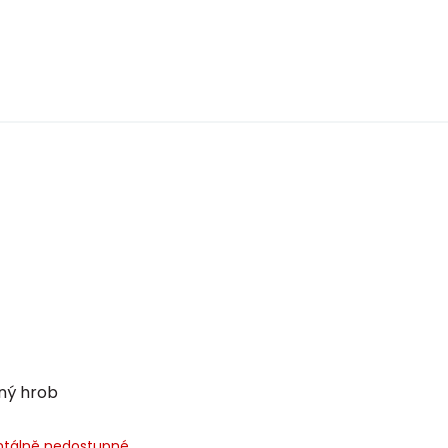
ný hrob
tálně nedostupné