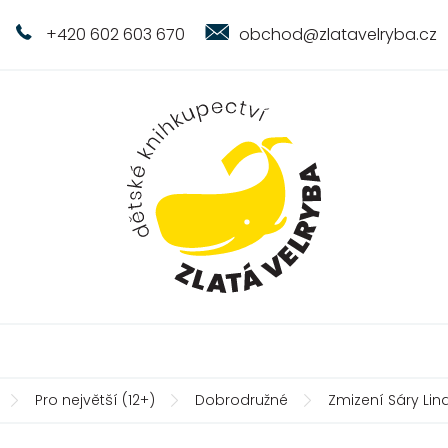
+420 602 603 670
obchod@zlatavelryba.cz
Pro největší (12+)
Dobrodružné
Zmizení Sáry Lin