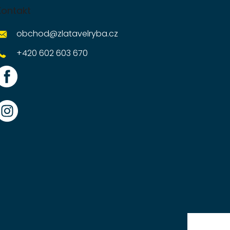
Kontakt
obchod
@
zlatavelryba.cz
+420 602 603 670