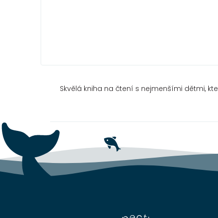
Skvělá kniha na čtení s nejmenšími dětmi, kte
Z
á
p