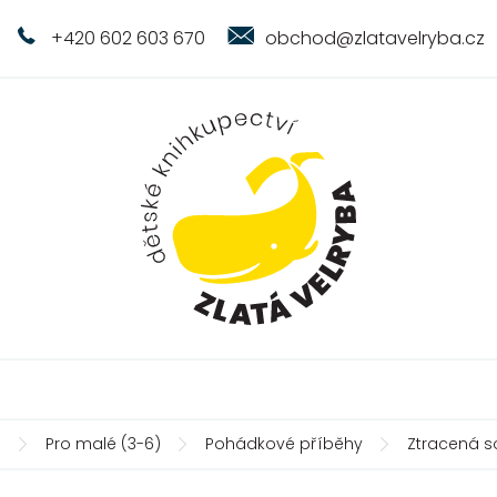
+420 602 603 670
obchod@zlatavelryba.cz
ů
Pro malé (3-6)
Pohádkové příběhy
Ztracená s