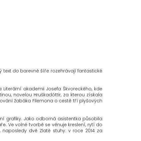
text do barevné šíře rozehrávají fantastické
 Literární akademii Josefa Škvoreckého, kde
ou, novelou Hruškadóttir, za kterou získala
utování žabáka Filemona o cestě tří plyšových
izní grafiky. Jako odborná asistentka působila
e. Ve volné tvorbě se věnuje kreslení, rytí do
, naposledy dvě Zlaté stuhy: v roce 2014 za