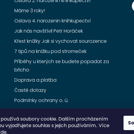
Oslava 2. narozenin knihkupectví
Máme 3 roky!
Oslava 4. narozenin knihkupectví
Jak nás navštívil Petr Horáček
Křest knížky Jak si vychovat sourozence
7 tipů na knížku pod stromeček
Příběhy u kterých se budete popadat za
břicho
Doprava a platba
Časté dotazy
Podmínky ochrany o. ú.
Obchodní podmínky
používá soubory cookie. Dalším procházením
S
 vyjadřujete souhlas s jejich používáním.. Více
zde
.