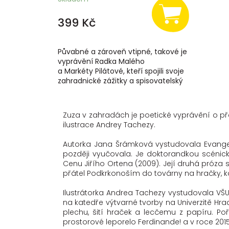
399 Kč
Půvabné a zároveň vtipné, takové je
vyprávění Radka Malého
a Markéty Pilátové, kteří spojili svoje
zahradnické zážitky a spisovatelský
um, aby vám...
Zuza v zahradách je poetické vyprávění o př
ilustrace Andrey Tachezy.
Autorka Jana Šrámková vystudovala Evangeli
později vyučovala. Je doktorandkou scénick
Cenu Jiřího Ortena (2009). Její druhá próza 
přátel Podkrkonoším do továrny na hračky, k
Ilustrátorka Andrea Tachezy vystudovala VŠUP 
na katedře výtvarné tvorby na Univerzitě Hrad
plechu, šití hraček a lecčemu z papíru. Po
prostorové leporelo Ferdinande! a v roce 2015