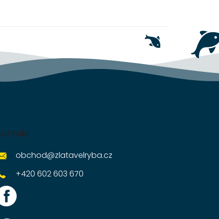
Kontakt
obchod
@
zlatavelryba.cz
+420 602 603 670