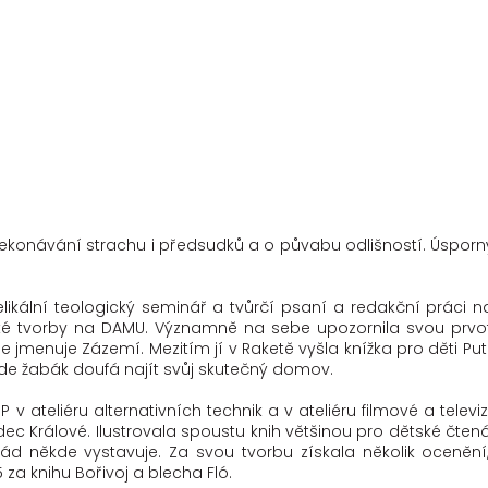
ekonávání strachu i předsudků a o půvabu odlišností. Úsporný 
kální teologický seminář a tvůrčí psaní a redakční práci na
é tvorby na DAMU. Významně na sebe upozornila svou prvotin
se jmenuje Zázemí. Mezitím jí v Raketě vyšla knížka pro děti P
de žabák doufá najít svůj skutečný domov.
v ateliéru alternativních technik a v ateliéru filmové a telev
ec Králové. Ilustrovala spoustu knih většinou pro dětské čtenář
řád někde vystavuje. Za svou tvorbu získala několik ocenění
 za knihu Bořivoj a blecha Fló.