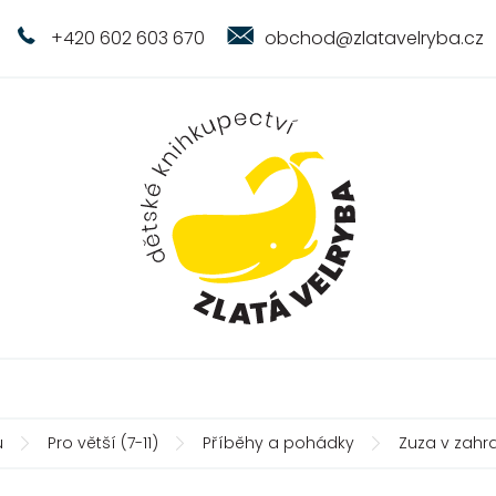
+420 602 603 670
obchod@zlatavelryba.cz
ů
Pro větší (7-11)
Příběhy a pohádky
Zuza v zah