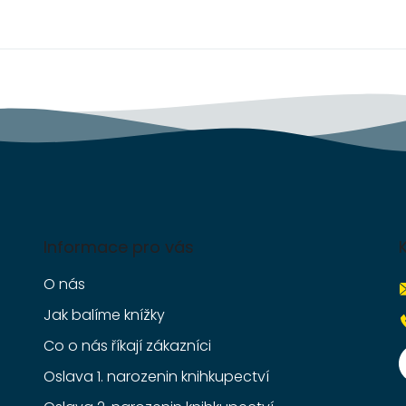
Informace pro vás
O nás
Jak balíme knížky
Co o nás říkají zákazníci
Oslava 1. narozenin knihkupectví