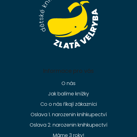
í
Informace pro vás
O nás
Jak balíme knížky
Co o nás říkají zákazníci
Oslava 1. narozenin knihkupectví
Oslava 2. narozenin knihkupectví
Máme 3 roky!