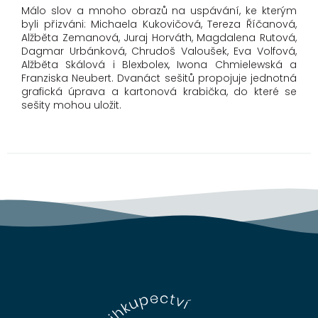
Málo slov a mnoho obrazů na uspávání, ke kterým
byli přizváni: Michaela Kukovičová, Tereza Říčanová,
Alžběta Zemanová, Juraj Horváth, Magdalena Rutová,
Dagmar Urbánková, Chrudoš Valoušek, Eva Volfová,
Alžběta Skálová i Blexbolex, Iwona Chmielewská a
Franziska Neubert. Dvanáct sešitů propojuje jednotná
grafická úprava a kartonová krabička, do které se
sešity mohou uložit.
Z
á
p
a
t