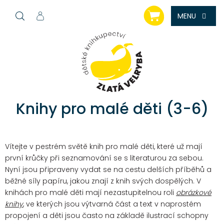
Přejít
NÁKUPNÍ
na
KOŠÍK
obsah
Knihy pro malé děti (3-6)
Vítejte v pestrém světě knih pro malé děti, které už mají
první krůčky při seznamování se s literaturou za sebou.
Nyní jsou připraveny vydat se na cestu delších příběhů a
běžné síly papíru, jakou znají z knih svých dospělých.
V
knihách pro malé děti mají nezastupitelnou roli
obrázkové
knihy
, ve kterých jsou výtvarná část a text v naprostém
propojení a děti jsou často na základě ilustrací schopny