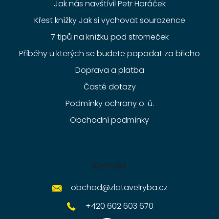
Jak nás navštívil Petr Horáček
Křest knížky Jak si vychovat sourozence
7 tipů na knížku pod stromeček
Příběhy u kterých se budete popadat za břicho
Doprava a platba
Časté dotazy
Podmínky ochrany o. ú.
Obchodní podmínky
Kontakt
obchod
@
zlatavelryba.cz
+420 602 603 670