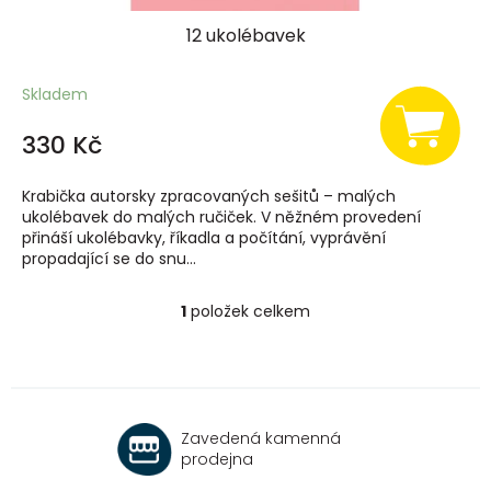
12 ukolébavek
Skladem
330 Kč
Krabička autorsky zpracovaných sešitů – malých
ukolébavek do malých ručiček. V něžném provedení
přináší ukolébavky, říkadla a počítání, vyprávění
propadající se do snu…
1
položek celkem
O
v
l
á
d
a
Zavedená kamenná
c
prodejna
í
p