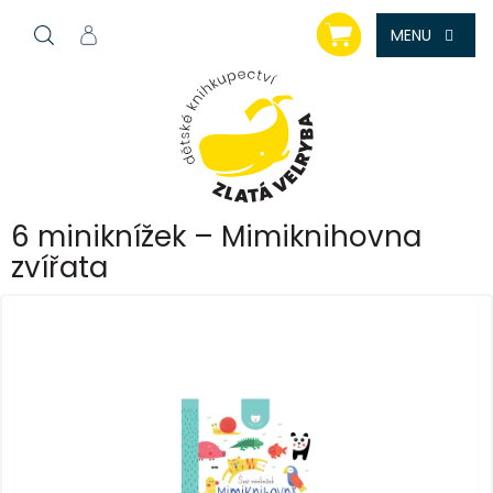
Přejít
NÁKUPNÍ
na
KOŠÍK
obsah
6 miniknížek – Mimiknihovna
zvířata