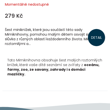
Momentálně nedostupné
279 Kč
Šest miniknížek, které jsou součástí této sady
Mimiknihovny, pomohou malým dětem osvojit si základní
DETAIL
slůvka z různých oblastí každodenního života. Miniknížky s
roztomilými a...
Tato Mimiknihovna obsahuje šest malých roztomilých
knížek, které vaše dítě seznámí se zvířaty z
oceánu,
farmy, zoo, ze savany, zahrady i s domácí
mazlíčky.