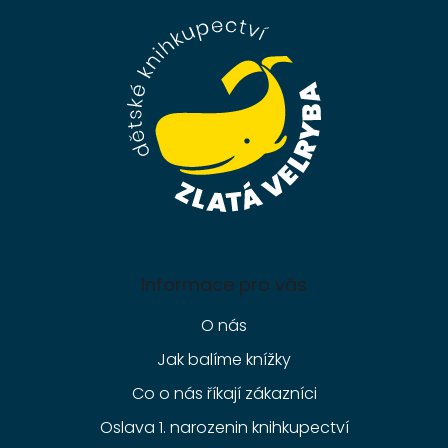
p
a
t
í
Informace pro vás
O nás
Jak balíme knížky
Co o nás říkají zákazníci
Oslava 1. narozenin knihkupectví