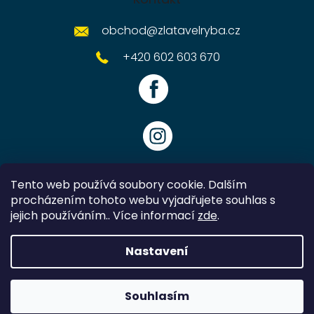
obchod
@
zlatavelryba.cz
+420 602 603 670
Tento web používá soubory cookie. Dalším
procházením tohoto webu vyjadřujete souhlas s
jejich používáním.. Více informací
zde
.
Vytvořil Shoptet
Nastavení
Copyright 2026
Zlatavelryba.cz
. Všechna práva vyhrazena.
Souhlasím