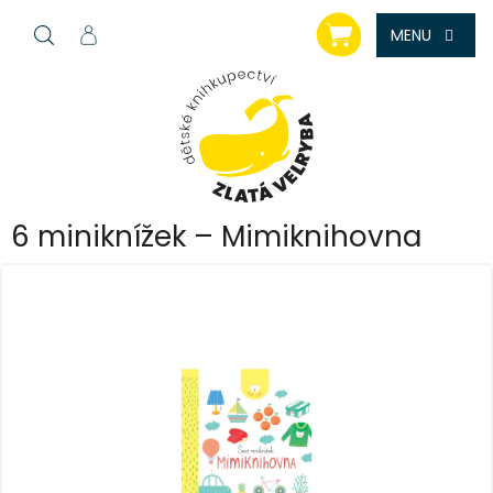
Přejít
NÁKUPNÍ
na
KOŠÍK
obsah
6 miniknížek – Mimiknihovna