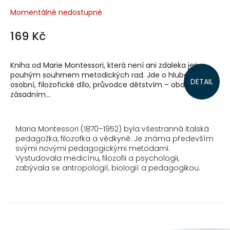
Momentálně nedostupné
169 Kč
Kniha od Marie Montessori, která není ani zdaleka jen
pouhým souhrnem metodických rad. Jde o hluboce
DETAIL
osobní, filozofické dílo, průvodce dětstvím – obdobím, jež
zásadním...
Maria Montessori (1870–1952) byla všestranná italská
pedagožka, filozofka a vědkyně. Je známa především
svými novými pedagogickými metodami.
Vystudovala medicínu, filozofii a psychologii,
zabývala se antropologií, biologií a pedagogikou.