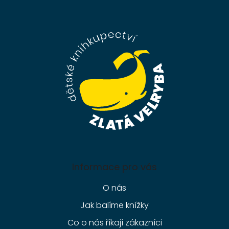
Z
á
p
a
t
í
Informace pro vás
O nás
Jak balíme knížky
Co o nás říkají zákazníci