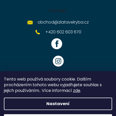
Kontakt
obchod
@
zlatavelryba.cz
+420 602 603 670
Tento web používá soubory cookie. Dalším
procházením tohoto webu vyjadřujete souhlas s
jejich používáním.. Více informací
zde
.
Vytvořil Shoptet
Nastavení