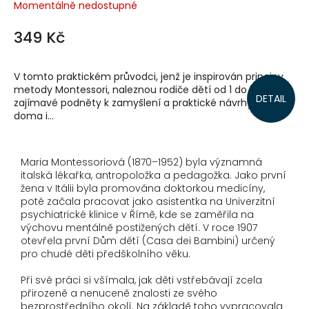
Momentálně nedostupné
349 Kč
V tomto praktickém průvodci, jenž je inspirován principy
metody Montessori, naleznou rodiče dětí od 1 do 5 let
DETAIL
zajímavé podněty k zamyšlení a praktické návrhy aktivit
doma i...
Maria Montessoriová (1870–1952) byla významná
italská lékařka, antropoložka a pedagožka. Jako první
žena v Itálii byla promována doktorkou medicíny,
poté začala pracovat jako asistentka na Univerzitní
psychiatrické klinice v Římě, kde se zaměřila na
výchovu mentálně postižených dětí. V roce 1907
otevřela první Dům dětí (Casa dei Bambini) určený
pro chudé děti předškolního věku.
Při své práci si všímala, jak děti vstřebávají zcela
přirozeně a nenuceně znalosti ze svého
bezprostředního okolí. Na základě toho vypracovala