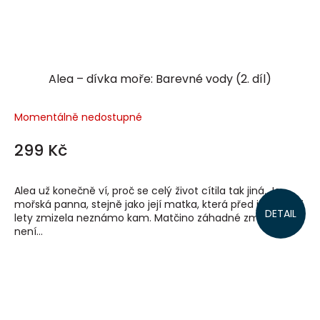
Alea – dívka moře: Barevné vody (2. díl)
Momentálně nedostupné
299 Kč
Alea už konečně ví, proč se celý život cítila tak jiná. Je
mořská panna, stejně jako její matka, která před jedenácti
DETAIL
lety zmizela neznámo kam. Matčino záhadné zmizení
není...