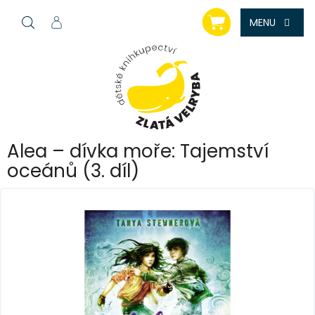
Přejít
NÁKUPNÍ
na
KOŠÍK
obsah
Alea – dívka moře: Tajemství
oceánů (3. díl)