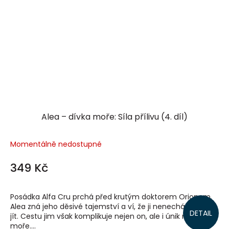
Alea – dívka moře: Síla přílivu (4. díl)
Momentálně nedostupné
349 Kč
Posádka Alfa Cru prchá před krutým doktorem Orionem.
Alea zná jeho děsivé tajemství a ví, že ji nenechá jen tak
DETAIL
jít. Cestu jim však komplikuje nejen on, ale i únik ropy do
moře....