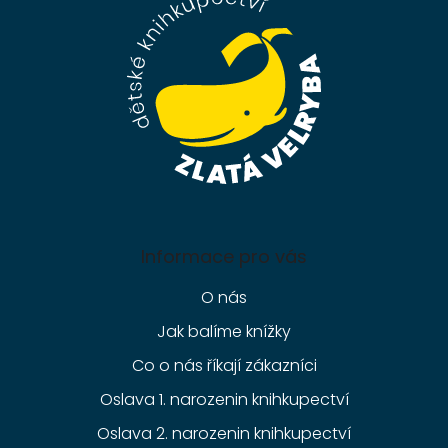
a
t
í
Informace pro vás
O nás
Jak balíme knížky
Co o nás říkají zákazníci
Oslava 1. narozenin knihkupectví
Oslava 2. narozenin knihkupectví