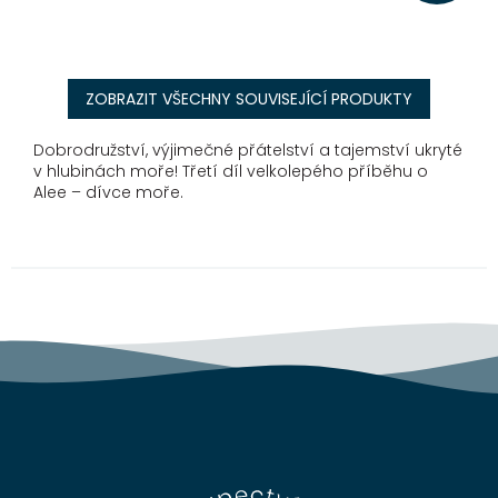
ZOBRAZIT VŠECHNY SOUVISEJÍCÍ PRODUKTY
Dobrodružství, výjimečné přátelství a tajemství ukryté
v hlubinách moře! Třetí díl velkolepého příběhu o
Alee – dívce moře.
Z
á
p