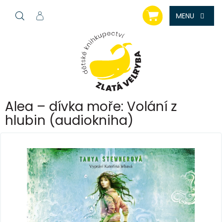
Přejít
NÁKUPNÍ
na
KOŠÍK
obsah
Alea – dívka moře: Volání z
hlubin (audiokniha)