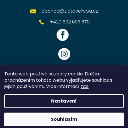
obchod
@
zlatavelryba.cz
+420 602 603 670
Tento web používá soubory cookie. Dalším
procházením tohoto webu vyjadřujete souhlas s
jejich používáním.. Více informací
zde
.
Vytvořil Shoptet
Nastavení
Copyright 2026
Zlatavelryba.cz
. Všechna práva vyhrazena.
Souhlasím