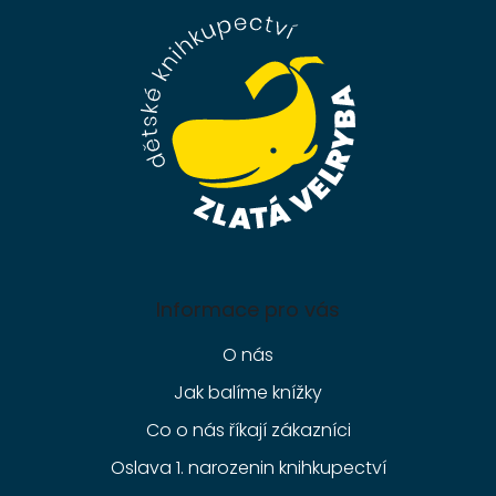
p
a
t
í
Informace pro vás
O nás
Jak balíme knížky
Co o nás říkají zákazníci
Oslava 1. narozenin knihkupectví