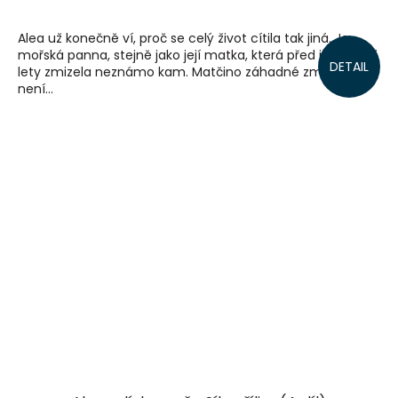
Alea už konečně ví, proč se celý život cítila tak jiná. Je
mořská panna, stejně jako její matka, která před jedenácti
DETAIL
lety zmizela neznámo kam. Matčino záhadné zmizení
není...