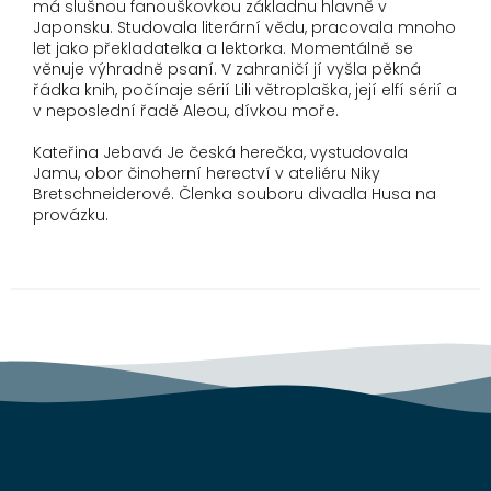
má slušnou fanouškovkou základnu hlavně v
Japonsku. Studovala literární vědu, pracovala mnoho
let jako překladatelka a lektorka. Momentálně se
věnuje výhradně psaní. V zahraničí jí vyšla pěkná
řádka knih, počínaje sérií Lili větroplaška, její elfí sérií a
v neposlední řadě Aleou, dívkou moře.
Kateřina Jebavá Je česká herečka, vystudovala
Jamu, obor činoherní herectví v ateliéru Niky
Bretschneiderové. Členka souboru divadla Husa na
provázku.
Z
á