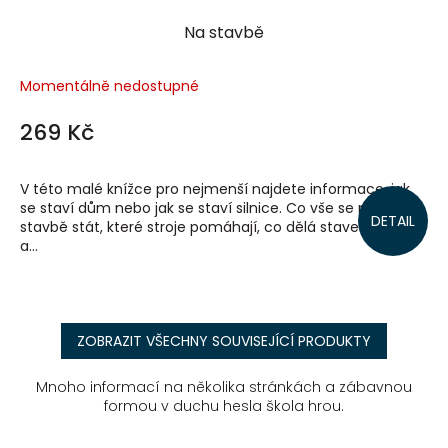
Na stavbě
Momentálně nedostupné
269 Kč
V této malé knížce pro nejmenší najdete informace, jak
se staví dům nebo jak se staví silnice. Co vše se může na
DETAIL
stavbě stát, které stroje pomáhají, co dělá stavební dělník
a...
ZOBRAZIT VŠECHNY SOUVISEJÍCÍ PRODUKTY
Mnoho informací na několika stránkách a zábavnou
formou v duchu hesla škola hrou.