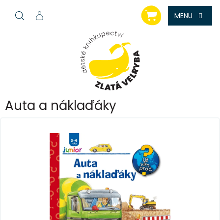
Přejít
NÁKUPNÍ
na
KOŠÍK
obsah
Auta a náklaďáky