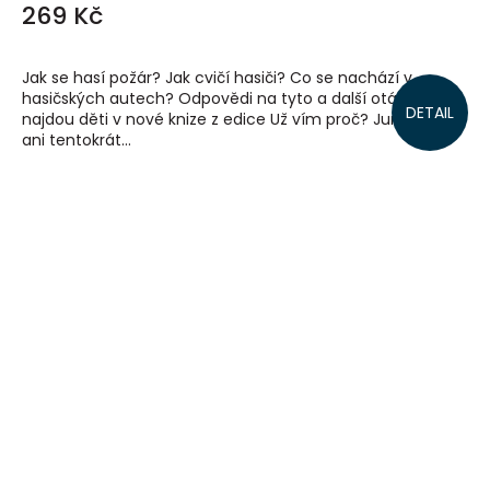
269 Kč
Jak se hasí požár? Jak cvičí hasiči? Co se nachází v
hasičských autech? Odpovědi na tyto a další otázky
DETAIL
najdou děti v nové knize z edice Už vím proč? Junior, kde
ani tentokrát...