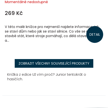
Momentálně nedostupné
269 Kč
V této malé knížce pro nejmenší najdete informace, jak
se staví dům nebo jak se staví silnice. Co vše se může na
DETAIL
stavbě stát, které stroje pomáhají, co dělá stavební dělník
a...
ZOBRAZIT VŠECHNY SOUVISEJÍCÍ PRODUKTY
Knížka z edice Už vím proč? Junior tentokrát o
hasičích.