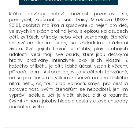
Krátké povídky nabízí možnost pozastavit se,
přemýšlet, zkoumat a snít. Daisy Mrázková (1923-
2016), osobitá malířka a spisovatelka nejen pro děti,
ve svých knížkách prolíná lyriku s epikou. Na osudech
dětí, zvířátek, přírody nebo věcí seznamuje čtenáře
se světem kolem sebe, se základními otázkami
života. Svět jejích hrdinů je křehký, plný drobných
událostí: věci mají své osudy, které jsou dětskými
hrdiny prožívány intenzivně jako jejich vlastní. Z
každého příběhu je cítit lidská účast, vztah k věcem,
přírodě, lidem. Autorka objevuje v dětech to vzácné,
co se pak časem a věkem zasouvá na dno lidského
nitra: něhu, cit, touhu po volnosti, smysl pro čest a
spravedlnost. Svým čtenářům se nepodbízí, jen jim
vypráví, sděluje, učí je vidět, slyšet, cítit a rozumět.
Svými knihami jakoby hledala cestu z citové chudoby
dnešního světa.