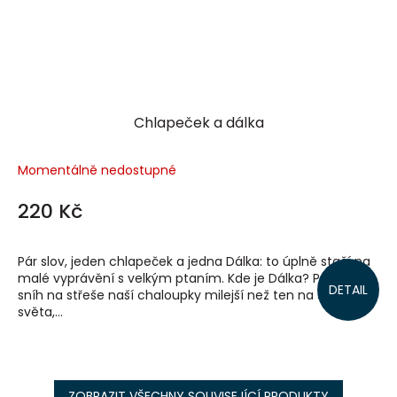
Chlapeček a dálka
Momentálně nedostupné
220 Kč
Pár slov, jeden chlapeček a jedna Dálka: to úplně stačí na
malé vyprávění s velkým ptaním. Kde je Dálka? Proč je
DETAIL
sníh na střeše naší chaloupky milejší než ten na střeše
světa,...
ZOBRAZIT VŠECHNY SOUVISEJÍCÍ PRODUKTY