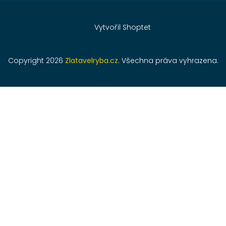
Vytvořil Shoptet
Copyright 2026
Zlatavelryba.cz
. Všechna práva vyhrazena.