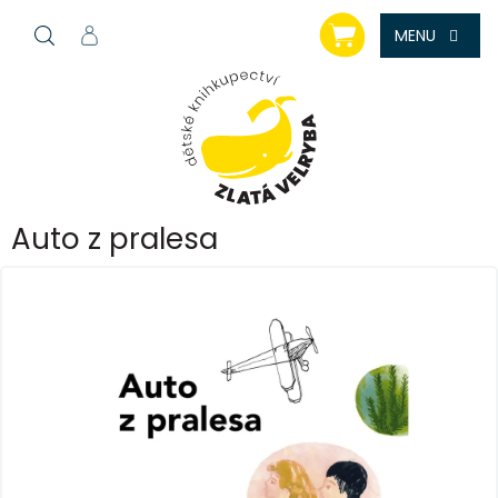
Přejít
NÁKUPNÍ
na
KOŠÍK
obsah
Auto z pralesa