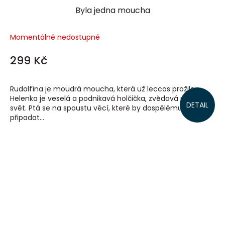
Byla jedna moucha
Momentálně nedostupné
299 Kč
Rudolfína je moudrá moucha, která už leccos prožila.
Helenka je veselá a podnikavá holčička, zvědavá na celý
DETAIL
svět. Ptá se na spoustu věcí, které by dospělému mohly
připadat...