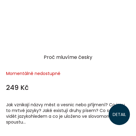
Proč mluvíme česky
Momentálně nedostupné
249 Kč
Jak vznikají názvy měst a vesnic nebo příjmení? Co jsou
to mrtvé jazyky? Jaké existují druhy písem? Co se dá
DETAIL
vidět jazykohledem a co je uloženo ve slovomorně? To a
spoustu...