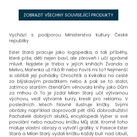
ZOBRAZIT VŠECHNY SOUVISEJÍCÍ PRODUKTY
Vychází s podporou Ministerstva kultury České
republiky
Ester Stará pracuje jako logopedka, a tak příběhy,
které píše, děti nejen baví, ale zároveň i učí správně
mluvit. Najdete je třeba v jejích knihách Žvanda a
Melivo, Mařenka už říká Ř! nebo Povíš mi to? Nejmenší
si oblíbili její pohádky Chrochtík a Kvikalka na cestě
za blýskavým prasátkem nebo A pak se to stalo!,
zatímco starším čtenářům věnovala knihy jako Dům
za mlhou či To je jízda! Milan Starý učil výtvarnou
výchovu, vedl výtvarné kurzy, kreslil pro reklamu. V
posledních letech hlavně ilustruje knížky. Svými
obrázky například doprovodil pět dílů dobrodružství
Pachatelé dobrých skutků, encyklopedii Vyber si své
povolání nebo naučnou knížku Můj stát. Kromě toho
maluje vlastní obrazy a vytváří grafiky. V Pasece Ester
Stará a Milan Starý vydali knížku Každý bulí nad cibulí,