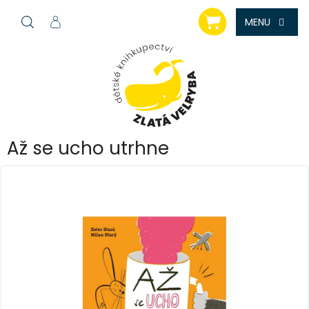
Přejít
NÁKUPNÍ
na
KOŠÍK
obsah
Až se ucho utrhne