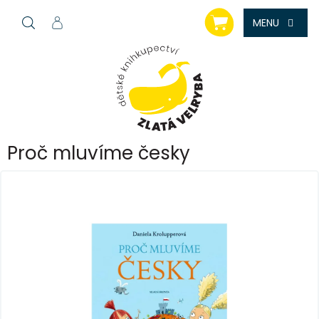
Přejít
NÁKUPNÍ
na
KOŠÍK
obsah
Proč mluvíme česky