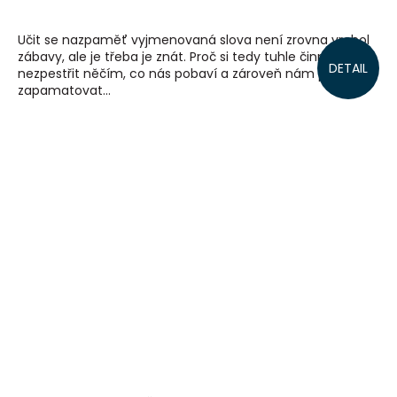
Učit se nazpaměť vyjmenovaná slova není zrovna vrchol
zábavy, ale je třeba je znát. Proč si tedy tuhle činnost
DETAIL
nezpestřit něčím, co nás pobaví a zároveň nám pomůže
zapamatovat...