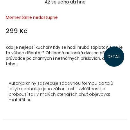
Až se ucho utrhne
Momentálně nedostupné
299 Kč
Kdo je nejlepší kuchař? Kdy se hodí hrubá záplata? A co je
to vůbec dišputát? Oblíbená autorská dvojice připravila
DETAIL
průvodce po známých i neznámých příslovích, a aby
toho...
Autorka knihy zasvěcuje zábavnou formou do tajů
jazyka, odhaluje jeho zákonitosti i zvláštnosti, a
probouzí tak v malých čtenářích chuť objevovat
mateřštinu.