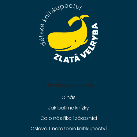
a
t
í
Informace pro vás
O nás
Jak balíme knížky
Co o nás říkají zákazníci
Oslava 1. narozenin knihkupectví