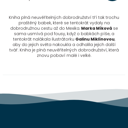
Kniha plná neuvěřitelných dobrodružství tří tak trochu
praštěný babek, které se tentokrát vydaly na
dobrodružnou cestu až do Mexika.
Marka Míková
se
sama usmívá pod fousy, když o babkách píše, a
tentokrát nalákala ilustrátorku
Galinu Miklínovou
,
aby do jejich světa nakoukla a odhalila jejich další
tvář. Kniha je plná neuvěřitelných dobrodružství, která
znovu pobaví malé i velké.
Z
á
p