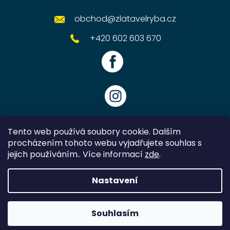
obchod
@
zlatavelryba.cz
+420 602 603 670
Tento web používá soubory cookie. Dalším
procházením tohoto webu vyjadřujete souhlas s
jejich používáním.. Více informací
zde
.
Vytvořil Shoptet
Nastavení
Copyright 2026
Zlatavelryba.cz
. Všechna práva vyhrazena.
Souhlasím