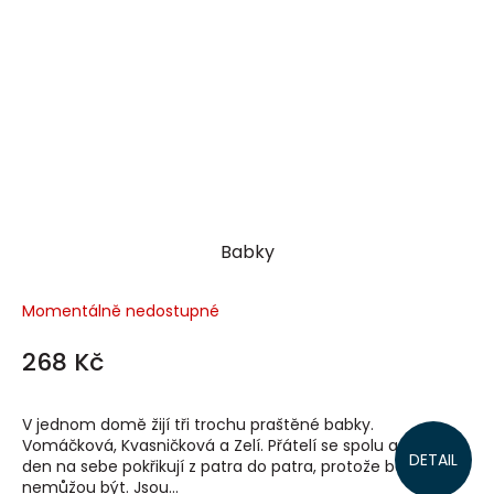
Babky
Momentálně nedostupné
268 Kč
V jednom domě žijí tři trochu praštěné babky.
Vomáčková, Kvasničková a Zelí. Přátelí se spolu a každý
DETAIL
den na sebe pokřikují z patra do patra, protože bez sebe
nemůžou být. Jsou...