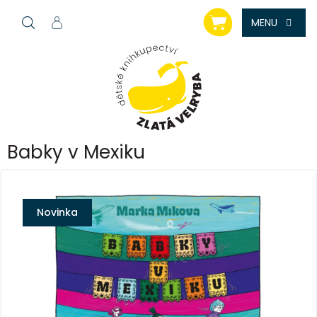
Přejít
NÁKUPNÍ
na
KOŠÍK
obsah
Babky v Mexiku
Novinka