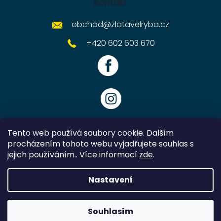
Kontakt
obchod
@
zlatavelryba.cz
+420 602 603 670
Tento web používá soubory cookie. Dalším
procházením tohoto webu vyjadřujete souhlas s
jejich používáním.. Více informací
zde
.
Vytvořil Shoptet
Nastavení
Copyright 2026
Zlatavelryba.cz
. Všechna práva vyhrazena.
Souhlasím