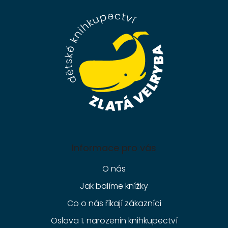
p
a
t
í
Informace pro vás
O nás
Jak balíme knížky
Co o nás říkají zákazníci
Oslava 1. narozenin knihkupectví