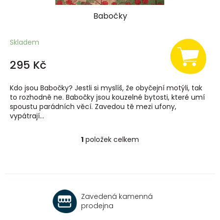
Babočky
Skladem
295 Kč
Kdo jsou Babočky? Jestli si myslíš, že obyčejní motýli, tak
to rozhodně ne. Babočky jsou kouzelné bytosti, které umí
spoustu parádních věcí. Zavedou tě mezi ufony,
vypátrají...
1
položek celkem
O
v
l
á
d
a
Zavedená kamenná
c
prodejna
í
p