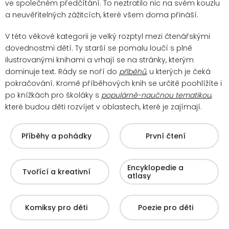
ve společném předčítání. To neztratilo nic na svém kouzlu
a neuvěřitelných zážitcích, které všem doma přináší.
V této věkové kategorii je velký rozptyl mezi čtenářskými
dovednostmi dětí. Ty starší se pomalu loučí s plně
ilustrovanými knihami a vrhají se na stránky, kterým
dominuje text. Rády se noří do
příběhů
, u kterých je čeká
pokračování.
Kromě příběhových knih se určitě poohlížíte i
po knížkách pro školáky s
populárně-naučnou tematikou
,
které budou děti rozvíjet v oblastech, které je zajímají.
Příběhy a pohádky
První čtení
Encyklopedie a
Tvořící a kreativní
atlasy
Komiksy pro děti
Poezie pro děti