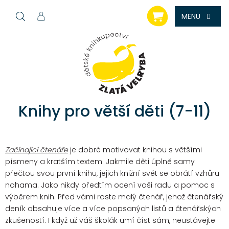
Přejít
NÁKUPNÍ
na
KOŠÍK
obsah
Knihy pro větší děti (7-11)
Začínající čtenáře
je dobré motivovat knihou s většími
písmeny a kratším textem. Jakmile děti úplně samy
přečtou svou první knihu, jejich knižní svět se obrátí vzhůru
nohama. Jako nikdy předtím ocení vaši radu a pomoc s
výběrem knih. Před vámi roste malý čtenář, jehož čtenářský
deník obsahuje více a více popsaných listů a čtenářských
zkušeností. I když už váš školák umí číst sám, neustávejte