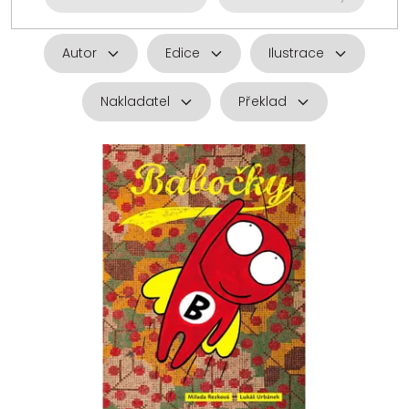
Autor
Edice
Ilustrace
Nakladatel
Překlad
V
ý
p
i
s
p
r
o
d
u
k
t
ů