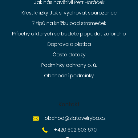
Jak nás navštívil Petr Horáček
Křest knížky Jak si vychovat sourozence
7 tipů na knížku pod stromeček
Příběhy u kterých se budete popadat za břicho
Doprava a platba
Časté dotazy
Podmínky ochrany o. ú.
Obchodní podmínky
Kontakt
obchod
@
zlatavelryba.cz
+420 602 603 670