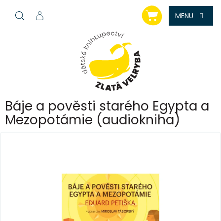
Přejít
NÁKUPNÍ
na
KOŠÍK
obsah
Báje a pověsti starého Egypta a
Mezopotámie (audiokniha)