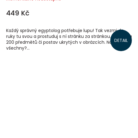
449 Kč
Každý správný egyptolog potřebuje lupu! Tak vezmi do
ruky tu svou a prostuduj s ní stránku za stránkou. Hledej na
DETAIL
200 předmětů či postav ukrytých v obrázcích. Najdeš je
všechny?...