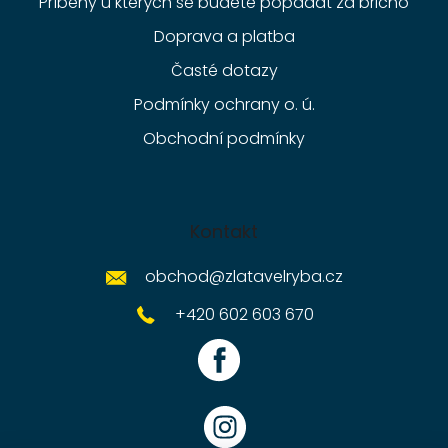
Příběhy u kterých se budete popadat za břicho
Doprava a platba
Časté dotazy
Podmínky ochrany o. ú.
Obchodní podmínky
Kontakt
obchod
@
zlatavelryba.cz
+420 602 603 670