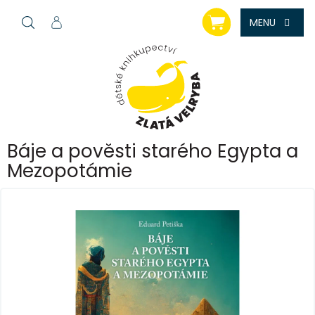
Přejít
NÁKUPNÍ
na
KOŠÍK
obsah
Báje a pověsti starého Egypta a
Mezopotámie