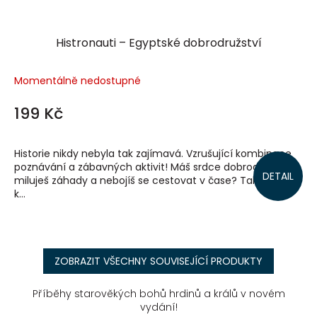
Histronauti – Egyptské dobrodružství
Momentálně nedostupné
199 Kč
Historie nikdy nebyla tak zajímavá. Vzrušující kombinace
poznávání a zábavných aktivit! Máš srdce dobrodruha,
DETAIL
miluješ záhady a nebojíš se cestovat v čase? Tak se přidej
k...
ZOBRAZIT VŠECHNY SOUVISEJÍCÍ PRODUKTY
Příběhy starověkých bohů hrdinů a králů v novém
vydání!