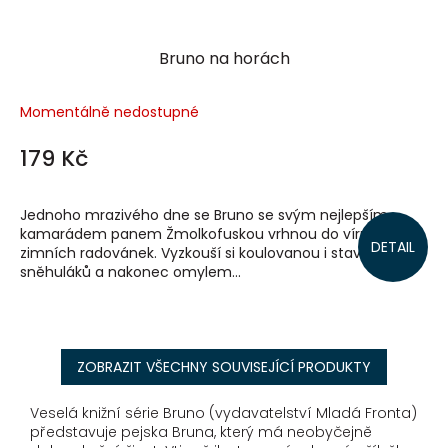
Bruno na horách
Momentálně nedostupné
179 Kč
Jednoho mrazivého dne se Bruno se svým nejlepším
kamarádem panem Žmolkofuskou vrhnou do víru
DETAIL
zimních radovánek. Vyzkouší si koulovanou i stavění
sněhuláků a nakonec omylem...
ZOBRAZIT VŠECHNY SOUVISEJÍCÍ PRODUKTY
Veselá knižní série Bruno (vydavatelství Mladá Fronta)
představuje pejska Bruna, který má neobyčejně