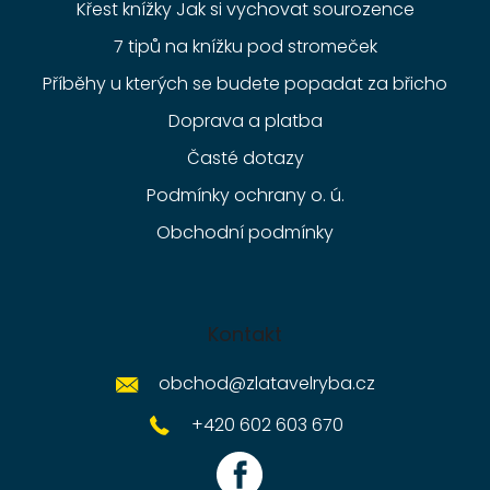
Křest knížky Jak si vychovat sourozence
7 tipů na knížku pod stromeček
Příběhy u kterých se budete popadat za břicho
Doprava a platba
Časté dotazy
Podmínky ochrany o. ú.
Obchodní podmínky
Kontakt
obchod
@
zlatavelryba.cz
+420 602 603 670