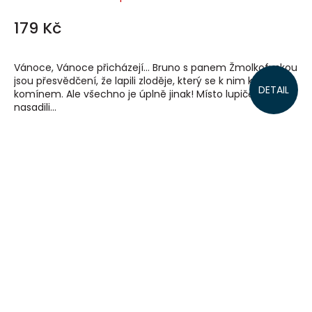
179 Kč
Vánoce, Vánoce přicházejí… Bruno s panem Žmolkofuskou
jsou přesvědčení, že lapili zloděje, který se k nim kradl
DETAIL
komínem. Ale všechno je úplně jinak! Místo lupiče totiž
nasadili...