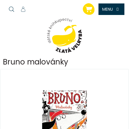
Přejít
NÁKUPNÍ
na
KOŠÍK
obsah
Bruno malovánky