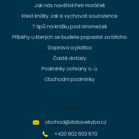
Jak nás navštívil Petr Horáček
Křest knížky Jak si vychovat sourozence
7 tipů na knížku pod stromeček
Příběhy u kterých se budete popadat za břicho
Doprava a platba
Časté dotazy
Podmínky ochrany o. ú.
Obchodní podmínky
Kontakt
obchod
@
zlatavelryba.cz
+420 602 603 670