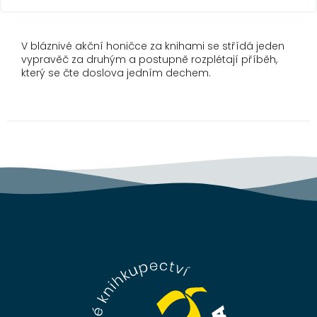
V bláznivé akční honičce za knihami se střídá jeden
vypravěč za druhým a postupně rozplétají příběh,
který se čte doslova jedním dechem.
Z
á
p
a
t
í