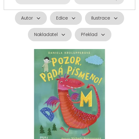
Autor
Edice
Ilustrace
Nakladatel
Překlad
V
ý
p
i
s
p
r
o
d
u
k
t
ů