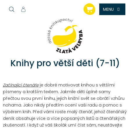
Přejít
NÁKUPNÍ
na
KOŠÍK
obsah
Knihy pro větší děti (7-11)
Začínající čtenáře
je dobré motivovat knihou s většími
písmeny a kratším textem. Jakmile děti úplně samy
přečtou svou první knihu, jejich knižní svět se obrátí vzhůru
nohama. Jako nikdy předtím ocení vaši radu a pomoc s
výběrem knih. Před vámi roste malý čtenář, jehož čtenářský
deník obsahuje více a více popsaných listů a čtenářských
zkušeností. I když už váš školák umí číst sám, neustávejte