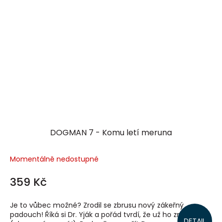
DOGMAN 7 - Komu letí meruna
Momentálně nedostupné
359 Kč
Je to vůbec možné? Zrodil se zbrusu nový zákeřný
padouch! Říká si Dr. Yják a pořád tvrdí, že už ho známe
DETAIL