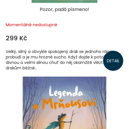
Pozor, padá písmeno!
Momentálně nedostupné
299 Kč
Velký, silný a obvykle spokojený drak se jednoho rána
probudí a je mu hrozné sucho. Když dojde k potoku, má
DETAIL
divnou a velmi silnou chuť do něj okamžitě vlézt. To se
drakům běžně...