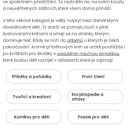
ve společném předčítání. To neztratilo nic na svém kouzlu
a neuvěřitelných zážitcích, které všem doma přináší.
V této věkové kategorii je velký rozptyl mezi čtenářskými
dovednostmi dětí. Ty starší se pomalu loučí s plně
ilustrovanými knihami a vrhají se na stránky, kterým
dominuje text. Rády se noří do
příběhů
, u kterých je čeká
pokračování.
Kromě příběhových knih se určitě poohlížíte i
po knížkách pro školáky s
populárně-naučnou tematikou
,
které budou děti rozvíjet v oblastech, které je zajímají.
Příběhy a pohádky
První čtení
Encyklopedie a
Tvořící a kreativní
atlasy
Komiksy pro děti
Poezie pro děti