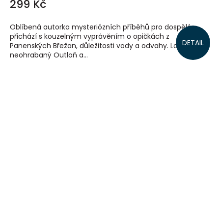
299 Kč
Oblíbená autorka mysteriózních příběhů pro dospělé
přichází s kouzelným vyprávěním o opičkách z
DETAIL
Panenských Břežan, důležitosti vody a odvahy. Loudavý,
neohrabaný Outloň a...