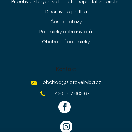
Příběhy u kterých se budete popadat za břicho
Doprava a platba
Časté dotazy
Podmínky ochrany o. ú.
Obchodní podmínky
Kontakt
obchod
@
zlatavelryba.cz
+420 602 603 670