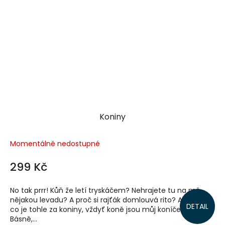
Koniny
Momentálně nedostupné
299 Kč
No tak prrr! Kůň že letí tryskáčem? Nehrajete tu na mě
nějakou levadu? A proč si rajťák domlouvá rito? A vůbec,
DETAIL
co je tohle za koniny, vždyť koně jsou můj koníček!
Básně,...