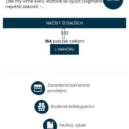
(ale my víme své!). Rozhodl se využít Dogmanovy
největší slabosti –...
NAČÍST 12 DALŠÍCH
S
1
13
t
O
r
154
položek celkem
v
á
l
NAHORU
n
á
k
o
d
v
a
á
c
n
í
í
p
Zavedená kamenná
r
prodejna
v
k
y
Rodinné knihkupectví
v
ý
p
Pečlivý výběr
i