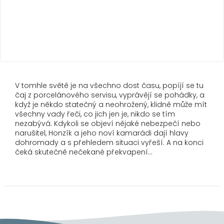
V tomhle světě je na všechno dost času, popíjí se tu
čaj z porcelánového servisu, vyprávějí se pohádky, a
když je někdo statečný a neohrožený, klidně může mít
všechny vady řeči, co jich jen je, nikdo se tím
nezabývá. Kdykoli se objeví nějaké nebezpečí nebo
narušitel, Honzík a jeho noví kamarádi dají hlavy
dohromady a s přehledem situaci vyřeší. A na konci
čeká skutečně nečekané překvapení…