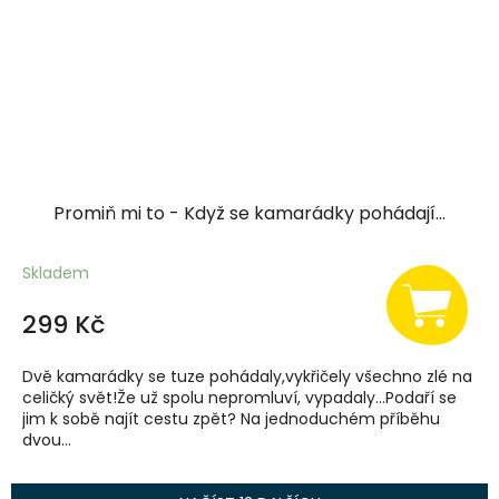
Promiň mi to - Když se kamarádky pohádají...
Skladem
299 Kč
Dvě kamarádky se tuze pohádaly,vykřičely všechno zlé na
celičký svět!Že už spolu nepromluví, vypadaly…Podaří se
jim k sobě najít cestu zpět? Na jednoduchém příběhu
dvou...