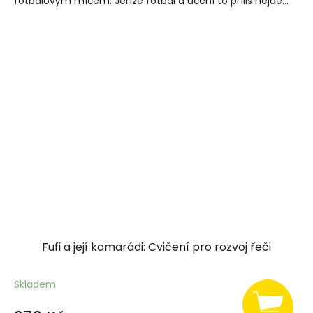
fotbalovým míčem. Jenže fotbal a učení to příliš nejde...
Fufi a její kamarádi: Cvičení pro rozvoj řeči
Skladem