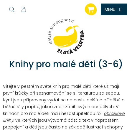
Přejít
NÁKUPNÍ
na
KOŠÍK
obsah
Knihy pro malé děti (3-6)
Vítejte v pestrém světě knih pro malé děti, které už mají
první krůčky při seznamování se s literaturou za sebou.
Nyní jsou připraveny vydat se na cestu delších příběhů a
běžné síly papíru, jakou znají z knih svých dospělých.
V
knihách pro malé děti mají nezastupitelnou roli
obrázkové
knihy
, ve kterých jsou výtvarná část a text v naprostém
propojení a děti jsou často na základě ilustrací schopny