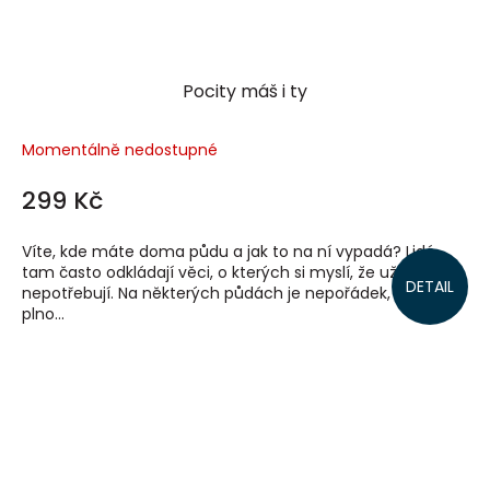
Pocity máš i ty
Momentálně nedostupné
299 Kč
Víte, kde máte doma půdu a jak to na ní vypadá? Lidé
tam často odkládají věci, o kterých si myslí, že už je
DETAIL
nepotřebují. Na některých půdách je nepořádek, špína,
plno...