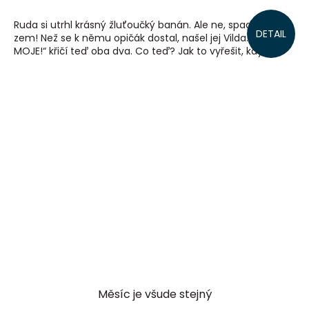
Ruda si utrhl krásný žluťoučký banán. Ale ne, spadl mu na
DETAIL
zem! Než se k němu opičák dostal, našel jej Vilda. „To je
MOJE!“ křičí teď oba dva. Co teď? Jak to vyřešit, když...
Měsíc je všude stejný