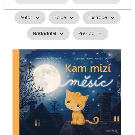
Autor
Edice
Ilustrace
Nakladatel
Překlad
V
ý
p
i
s
p
r
o
d
u
k
t
ů