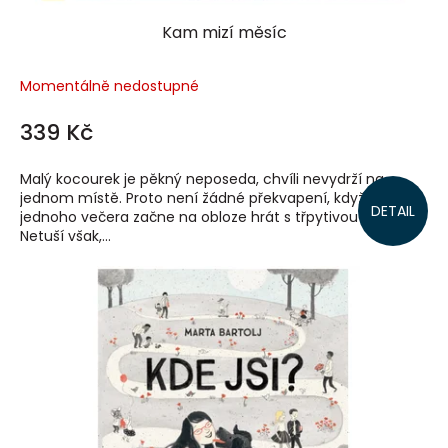
Kam mizí měsíc
Momentálně nedostupné
339 Kč
Malý kocourek je pěkný neposeda, chvíli nevydrží na
jednom místě. Proto není žádné překvapení, když si
DETAIL
jednoho večera začne na obloze hrát s třpytivou přízí.
Netuší však,...