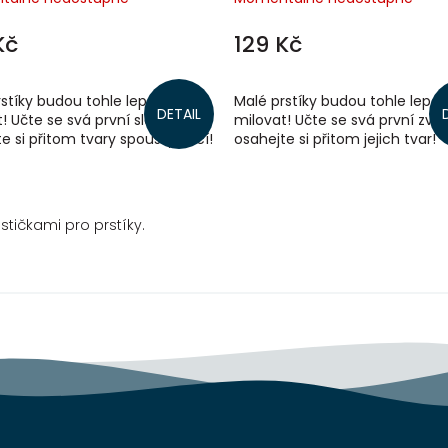
Kč
129 Kč
stíky budou tohle leporelo
Malé prstíky budou tohle lepor
DETAIL
! Učte se svá první slova a
milovat! Učte se svá první zvíř
e si přitom tvary spousty věcí!
osahejte si přitom jejich tvar!
stičkami pro prstíky.