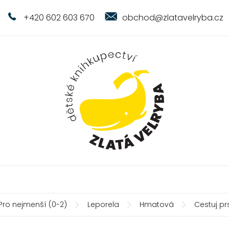
+420 602 603 670
obchod@zlatavelryba.cz
Pro nejmenší (0-2)
Leporela
Hmatová
Cestuj pr