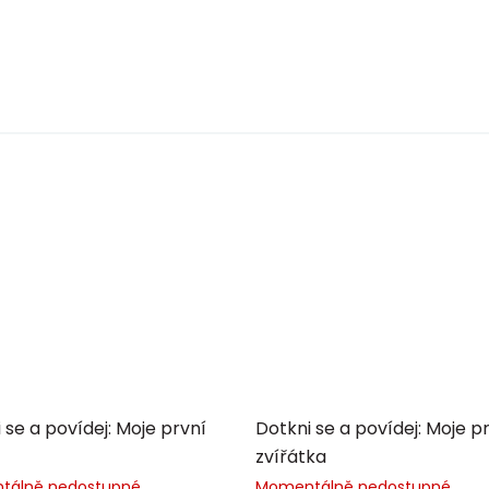
 se a povídej: Moje první
Dotkni se a povídej: Moje p
zvířátka
tálně nedostupné
Momentálně nedostupné