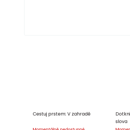
Cestuj prstem: V zahradě
Dotkni
slova
Momentálně nedostupné
Momen