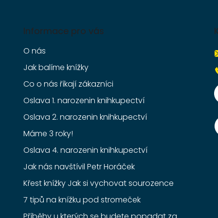
Informace pro vás
O nás
Jak balíme knížky
Co o nás říkají zákazníci
Oslava 1. narozenin knihkupectví
Oslava 2. narozenin knihkupectví
Máme 3 roky!
Oslava 4. narozenin knihkupectví
Jak nás navštívil Petr Horáček
Křest knížky Jak si vychovat sourozence
7 tipů na knížku pod stromeček
Příběhy u kterých se budete popadat za