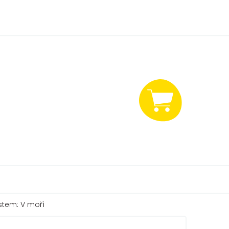
NÁKUPNÍ
KOŠÍK
stem: V moři