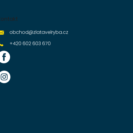
Kontakt
obchod
@
zlatavelryba.cz
+420 602 603 670