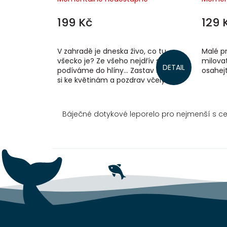
199 Kč
129 
V zahradě je dneska živo, co tu
Malé pr
všecko je? Ze všeho nejdřív se
milovat
DETAIL
podíváme do hlíny... Zastav se, přivoň
osahejt
si ke květinám a pozdrav včely na
louce. A pak se vydej prstem na
cestu po...
Báječné dotykové leporelo pro nejmenší s ce
Z