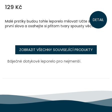
129 Kč
DETAIL
Malé prstíky budou tohle leporelo milovat! Učte se svá
první slova a osahejte si přitom tvary spousty věcí!
ZOBRAZIT VŠECHNY SOUVISEJÍCÍ PRODUKTY
Báječné dotykové leporelo pro nejmenší.