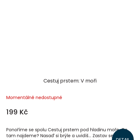
Cestuj prstem: V moři
Momentálně nedostupné
199 Kč
Ponoříme se spolu Cestuj prstem pod hladinu moře. Co
tam najdeme? Nasaď si brýle a uvidíš... Zastav se,
DETAIL