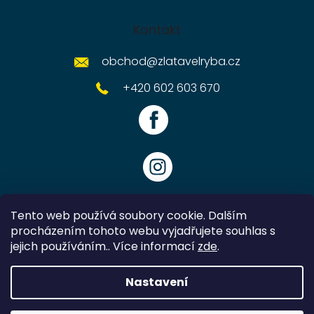
Kontakt
obchod
@
zlatavelryba.cz
+420 602 603 670
Tento web používá soubory cookie. Dalším
procházením tohoto webu vyjadřujete souhlas s
jejich používáním.. Více informací
zde
.
Vytvořil Shoptet
Nastavení