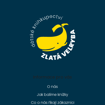
Z
á
p
a
t
í
Informace pro vás
O nás
Jak balíme knížky
Co o nás říkají zákazníci