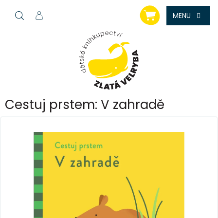
Přejít
NÁKUPNÍ
na
KOŠÍK
obsah
Cestuj prstem: V zahradě