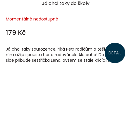
Já chci taky do školy
Momentálně nedostupné
179 Kč
Já chci taky sourozence, říká Petr rodičům a těší se, že si s
DETAIL
ním užije spoustu her a radovánek. Ale ouha! Do rodiny
sice přibude sestřička Lena, ovšem se stále křičícím...