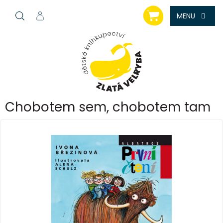
Přejít
NÁKUPNÍ
na
KOŠÍK
obsah
Chobotem sem, chobotem tam