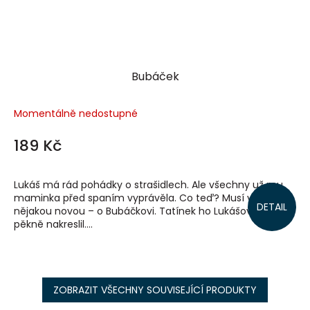
Bubáček
Momentálně nedostupné
189 Kč
Lukáš má rád pohádky o strašidlech. Ale všechny už mu
maminka před spaním vyprávěla. Co teď? Musí vymyslet
DETAIL
nějakou novou – o Bubáčkovi. Tatínek ho Lukášovi pak
pěkně nakreslil....
ZOBRAZIT VŠECHNY SOUVISEJÍCÍ PRODUKTY