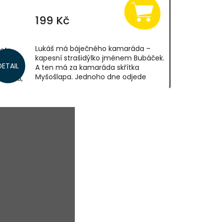
199 Kč
Lukáš má báječného kamaráda –
etr
kapesní strašidýlko jménem Bubáček.
žije
DETAIL
A ten má za kamaráda skřítka
ouha!
Myšošlapa. Jednoho dne odjede
a Lena,
Lukáš na školní výlet a malí kluci
zůstanou doma...