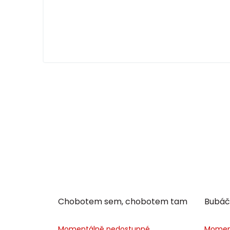
Chobotem sem, chobotem tam
Bubáč
Momentálně nedostupné
Momen