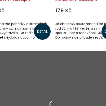
Kč
179 Kč
má rád pohádky o strašidlech.
Já chci taky sourozence, říká P
echny už mu maminka před
rodičům a těší se, že si s ním u
DETAIL
 vyprávěla. Co teď? Musí
spoustu her a radovánek. Ale 
et nějakou novou – o
Do rodiny sice přibude sestřičk
vi. Tatínek ho Lukášovi pak
ovšem se stále křičícím...
kreslil....