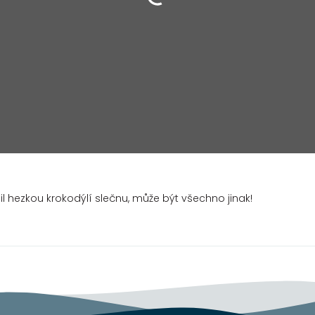
il hezkou krokodýlí slečnu, může být všechno jinak!