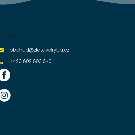
Kontakt
obchod
@
zlatavelryba.cz
+420 602 603 670