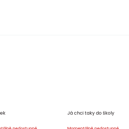
ek
Já chci taky do školy
tálně nedostupné
Momentálně nedostupné