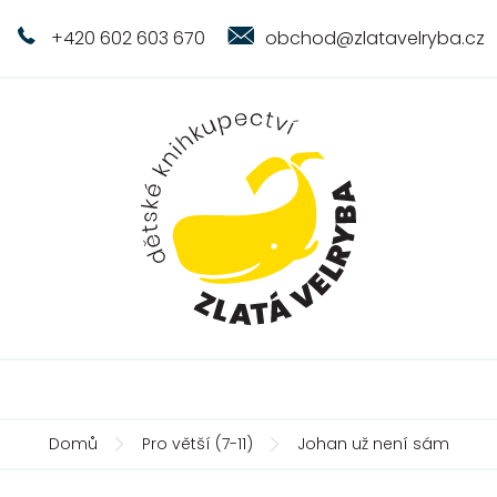
+420 602 603 670
obchod@zlatavelryba.cz
Domů
Pro větší (7-11)
Johan už není sám