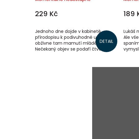
229 Kč
189 
Jednoho dne dojde v kabinetě
Lukáš 
přírodopisu k podivuhodné události –
Ale vš
DETAIL
obživne tam mamutí mládě.
spaním
Nečekaný objev se podaří čtveřici
vymysl
kamarádů, a ti se hned rozhodnou se
Bubáčko
o mamutka...
pěkně na