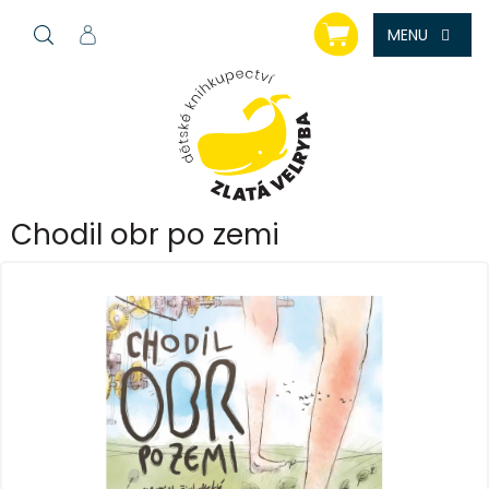
Přejít
NÁKUPNÍ
na
KOŠÍK
obsah
Chodil obr po zemi