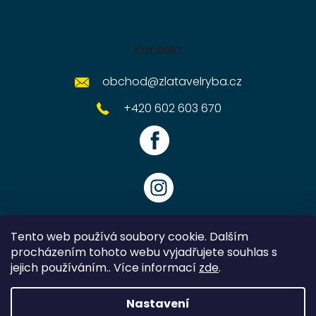
Kontakt
obchod
@
zlatavelryba.cz
+420 602 603 670
Tento web používá soubory cookie. Dalším
procházením tohoto webu vyjadřujete souhlas s
jejich používáním.. Více informací
zde
.
Vytvořil Shoptet
Nastavení