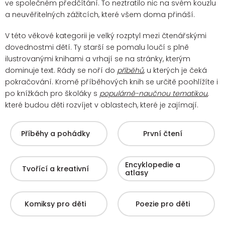
ve společném předčítání. To neztratilo nic na svém kouzlu
a neuvěřitelných zážitcích, které všem doma přináší.
V této věkové kategorii je velký rozptyl mezi čtenářskými
dovednostmi dětí. Ty starší se pomalu loučí s plně
ilustrovanými knihami a vrhají se na stránky, kterým
dominuje text. Rády se noří do
příběhů
, u kterých je čeká
pokračování.
Kromě příběhových knih se určitě poohlížíte i
po knížkách pro školáky s
populárně-naučnou tematikou
,
které budou děti rozvíjet v oblastech, které je zajímají.
Příběhy a pohádky
První čtení
Encyklopedie a
Tvořící a kreativní
atlasy
Komiksy pro děti
Poezie pro děti