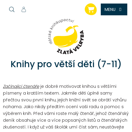
Přejít
NÁKUPNÍ
na
KOŠÍK
obsah
Knihy pro větší děti (7-11)
Začínající čtenáře
je dobré motivovat knihou s většími
písmeny a kratším textem. Jakmile děti úplně samy
přečtou svou první knihu, jejich knižní svět se obrátí vzhůru
nohama. Jako nikdy předtím ocení vaši radu a pomoc s
výběrem knih. Před vámi roste malý čtenář, jehož čtenářský
deník obsahuje více a více popsaných listů a čtenářských
zkušeností. I když už váš školák umí číst sám, neustávejte