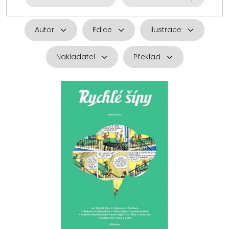
Autor
Edice
Ilustrace
Nakladatel
Překlad
V
ý
p
i
s
p
r
o
d
u
k
t
ů