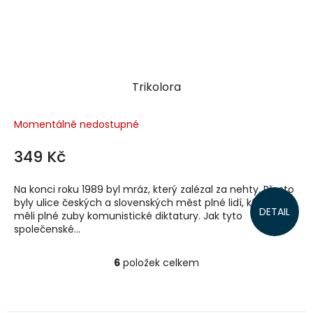
Trikolora
Momentálně nedostupné
349 Kč
Na konci roku 1989 byl mráz, který zalézal za nehty. Přesto
byly ulice českých a slovenských měst plné lidí, kteří už
DETAIL
měli plné zuby komunistické diktatury. Jak tyto
společenské...
6
položek celkem
O
v
l
á