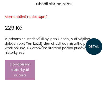
Chodil obr po zemi
Momentálně nedostupné
229 Kč
V jednom sousedství žil byl pan Gabriel, v dřívějších
dobách obr. Ten každý den chodil do místního parku, kde
DETAIL
krmil holuby. A k drobkům starého pečiva přidával i
historky ze...
S podpisem
autorky či
autora