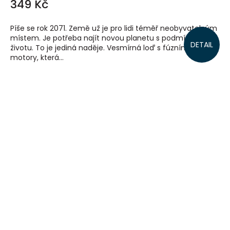
349 Kč
Píše se rok 2071. Země už je pro lidi téměř neobyvatelným
místem. Je potřeba najít novou planetu s podmínkami k
DETAIL
životu. To je jediná naděje. Vesmírná loď s fúzními
motory, která...