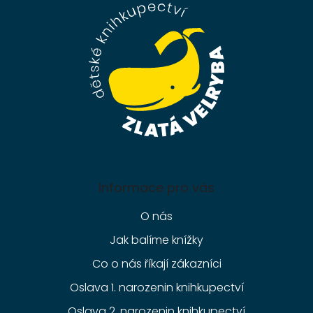
a
t
í
Informace pro vás
O nás
Jak balíme knížky
Co o nás říkají zákazníci
Oslava 1. narozenin knihkupectví
Oslava 2. narozenin knihkupectví