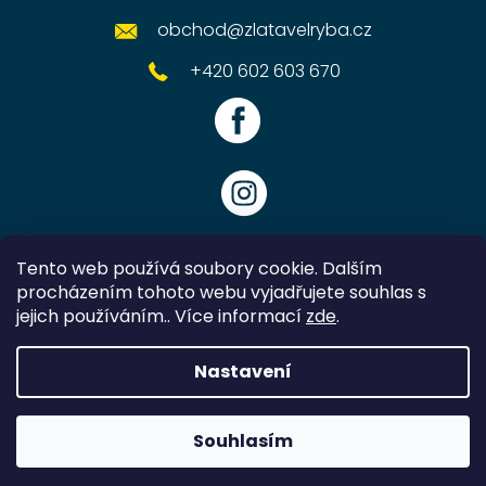
obchod
@
zlatavelryba.cz
+420 602 603 670
Tento web používá soubory cookie. Dalším
procházením tohoto webu vyjadřujete souhlas s
jejich používáním.. Více informací
zde
.
Vytvořil Shoptet
Nastavení
Copyright 2026
Zlatavelryba.cz
. Všechna práva vyhrazena.
Souhlasím