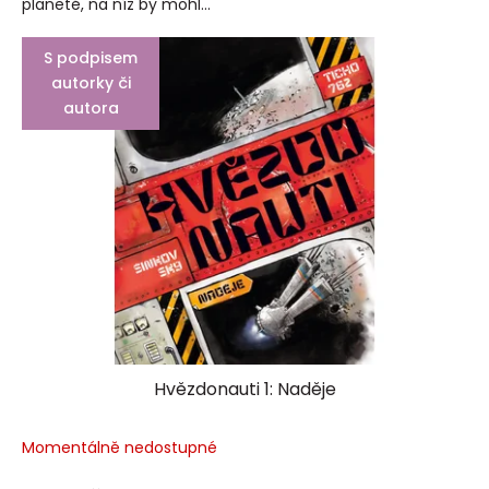
planetě, na níž by mohl...
S podpisem
autorky či
autora
Hvězdonauti 1: Naděje
Momentálně nedostupné