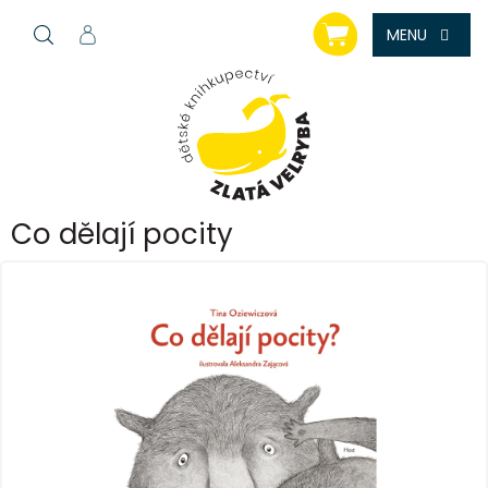
Přejít
NÁKUPNÍ
na
KOŠÍK
obsah
Co dělají pocity