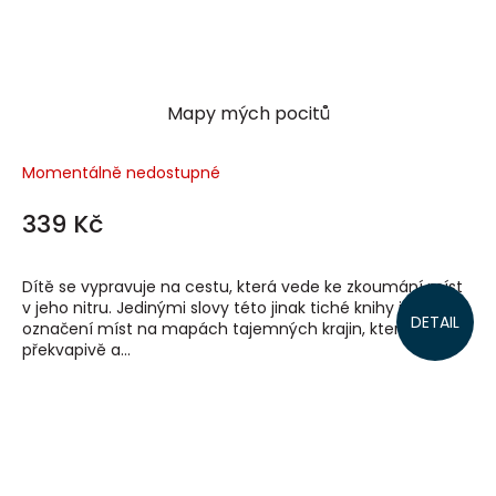
Mapy mých pocitů
Momentálně nedostupné
339 Kč
Dítě se vypravuje na cestu, která vede ke zkoumání míst
v jeho nitru. Jedinými slovy této jinak tiché knihy jsou
DETAIL
označení míst na mapách tajemných krajin, které
překvapivě a...