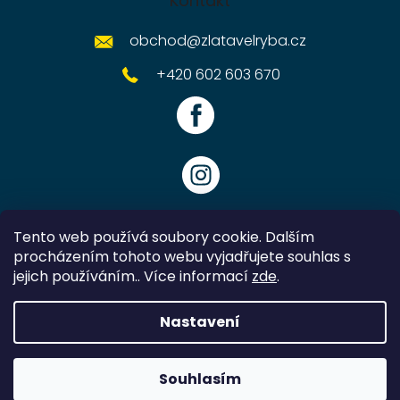
Kontakt
obchod
@
zlatavelryba.cz
+420 602 603 670
Tento web používá soubory cookie. Dalším
procházením tohoto webu vyjadřujete souhlas s
jejich používáním.. Více informací
zde
.
Vytvořil Shoptet
Nastavení
Copyright 2026
Zlatavelryba.cz
. Všechna práva vyhrazena.
Souhlasím