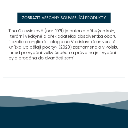
ZOBRAZIT VŠECHNY SOUVISEJÍCÍ PRODUKTY
Tina Oziewiczová (nar. 1971) je autorka dětských knih,
literární vědkyně a překladatelka, absolventka oboru
filozofie a anglická filologie na Vratislavské univerzitě.
Knížka Co dělají pocity? (2020) zaznamenala v Polsku
ihned po vydání velký úspěch a práva na její vydání
byla prodána do dvanácti zemí.
Z
á