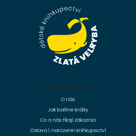
p
a
t
í
Informace pro vás
O nás
Jak balíme knížky
Co o nás říkají zákazníci
Oslava 1. narozenin knihkupectví