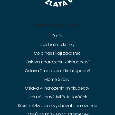
Informace pro vás
O nás
Jak balíme knížky
Co o nás říkají zákazníci
Oslava 1. narozenin knihkupectví
Oslava 2. narozenin knihkupectví
Máme 3 roky!
Oslava 4. narozenin knihkupectví
Jak nás navštívil Petr Horáček
Křest knížky Jak si vychovat sourozence
7 tipů na knížku pod stromeček