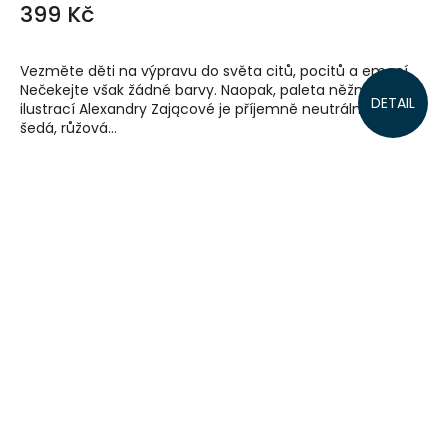
399 Kč
Vezměte děti na výpravu do světa citů, pocitů a emocí.
Nečekejte však žádné barvy. Naopak, paleta něžných
DETAIL
ilustrací Alexandry Zającové je příjemně neutrální, měkce
šedá, růžová...