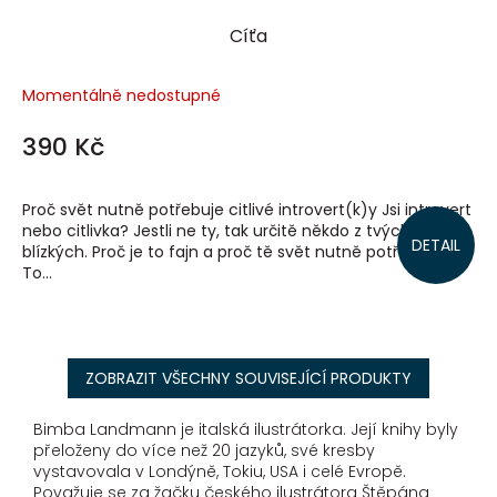
Cíťa
Momentálně nedostupné
390 Kč
Proč svět nutně potřebuje citlivé introvert(k)y Jsi introvert
nebo citlivka? Jestli ne ty, tak určitě někdo z tvých
DETAIL
blízkých. Proč je to fajn a proč tě svět nutně potřebuje?
To...
ZOBRAZIT VŠECHNY SOUVISEJÍCÍ PRODUKTY
Bimba Landmann je italská ilustrátorka. Její knihy byly
přeloženy do více než 20 jazyků, své kresby
vystavovala v Londýně, Tokiu, USA i celé Evropě.
Považuje se za žačku českého ilustrátora Štěpána