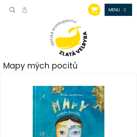
Přejít
NÁKUPNÍ
na
KOŠÍK
obsah
Mapy mých pocitů