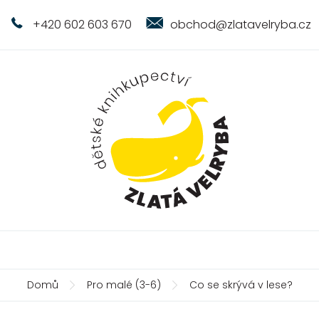
+420 602 603 670
obchod@zlatavelryba.cz
Domů
Pro malé (3-6)
Co se skrývá v lese?