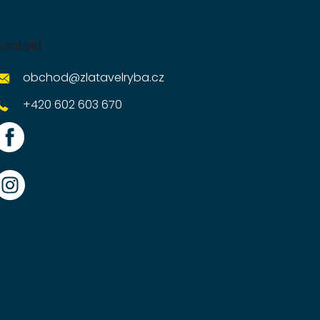
Kontakt
obchod
@
zlatavelryba.cz
+420 602 603 670