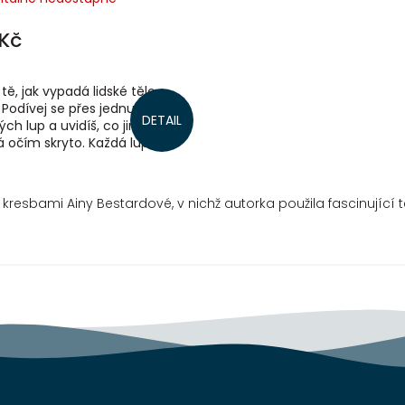
Kč
tě, jak vypadá lidské tělo
 Podívej se přes jednu ze tří
DETAIL
ch lup a uvidíš, co jinak
á očím skryto. Každá lupa
iné tajemství. To je...
 kresbami Ainy Bestardové, v nichž autorka použila fascinující 