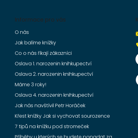
Informace pro vás
O nás
Jak balíme knížky
Co o nás říkají zákazníci
Oslava 1. narozenin knihkupectví
Oslava 2. narozenin knihkupectví
Máme 3 roky!
Oslava 4. narozenin knihkupectví
Jak nás navštívil Petr Horáček
Křest knížky Jak si vychovat sourozence
7 tipů na knížku pod stromeček
Příběhy u kterých se budete popadat za