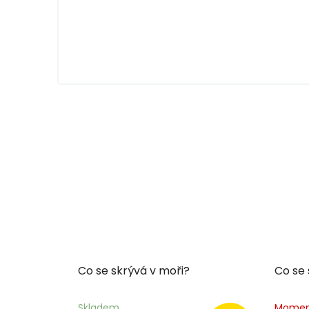
Co se skrývá v moři?
Co se 
Skladem
Momen