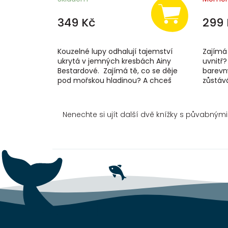
349 Kč
299 
Kouzelné lupy odhalují tajemství
Zajímá 
ukrytá v jemných kresbách Ainy
uvnitř?
Bestardové. Zajímá tě, co se děje
barevný
pod mořskou hladinou? A chceš
zůstáv
vědět, co všechno se...
odhalí j
Nenechte si ujít další dvě knížky s půvabnými
Z