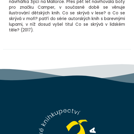
návrhářka žijící na Mallorce. Přes pět let navrhovala boty
pro značku Camper, v současné době se věnuje
ilustrování dětských knih.
Co se skrývá v lese?
a
Co se
skrývá v moři?
patří do série autorských knih s barevnými
lupami, v níž dosud vyšel titul
Co se skrývá v lidském
těle?
(2017).
Z
á
p
a
t
í