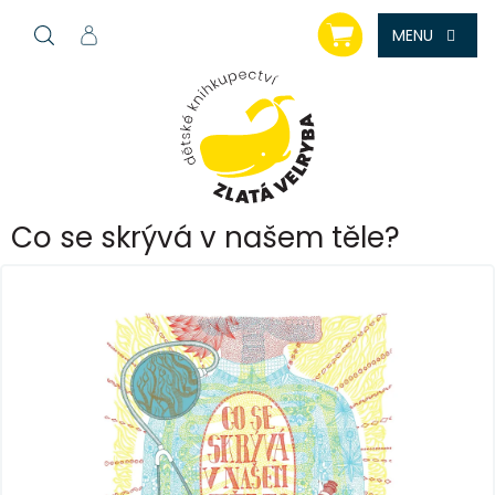
Přejít
NÁKUPNÍ
na
KOŠÍK
obsah
Co se skrývá v našem těle?