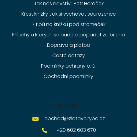
Jak nás navštívil Petr Horáček
Křest knížky Jak si vychovat sourozence
7 tipů na knížku pod stromeček
Příběhy u kterých se budete popadat za břicho
Doprava a platba
Časté dotazy
Podmínky ochrany o. ú.
Obchodní podmínky
Kontakt
obchod
@
zlatavelryba.cz
+420 602 603 670