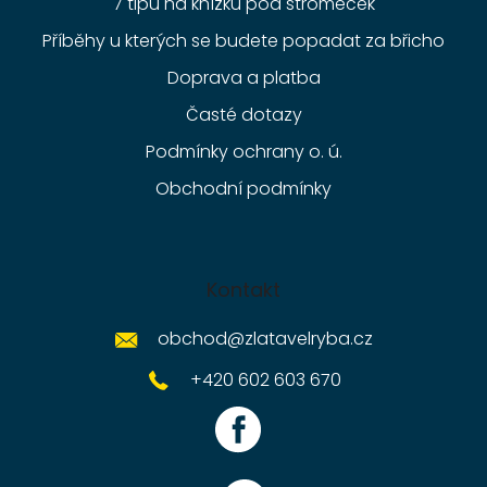
7 tipů na knížku pod stromeček
Příběhy u kterých se budete popadat za břicho
Doprava a platba
Časté dotazy
Podmínky ochrany o. ú.
Obchodní podmínky
Kontakt
obchod
@
zlatavelryba.cz
+420 602 603 670