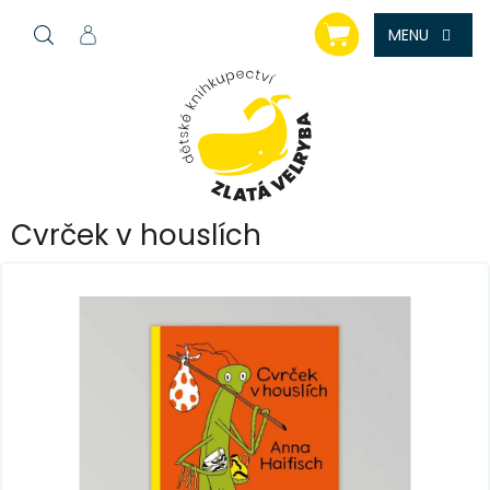
Přejít
NÁKUPNÍ
na
KOŠÍK
obsah
Cvrček v houslích