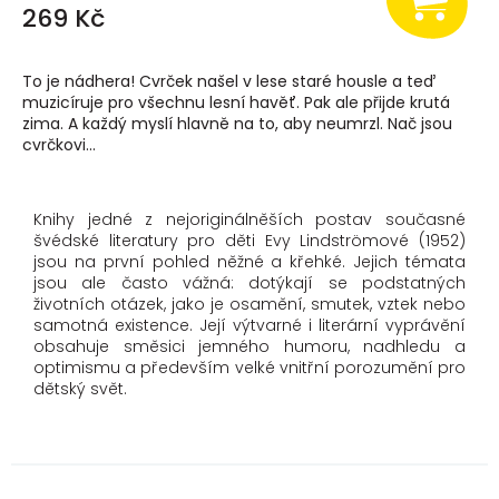
269 Kč
To je nádhera! Cvrček našel v lese staré housle a teď
muzicíruje pro všechnu lesní havěť. Pak ale přijde krutá
zima. A každý myslí hlavně na to, aby neumrzl. Nač jsou
cvrčkovi...
Knihy jedné z nejoriginálněších postav současné
švédské literatury pro děti Evy Lindströmové (1952)
jsou na první pohled něžné a křehké. Jejich témata
jsou ale často vážná: dotýkají se podstatných
životních otázek, jako je osamění, smutek, vztek nebo
samotná existence. Její výtvarné i literární vyprávění
obsahuje směsici jemného humoru, nadhledu a
optimismu a především velké vnitřní porozumění pro
dětský svět.