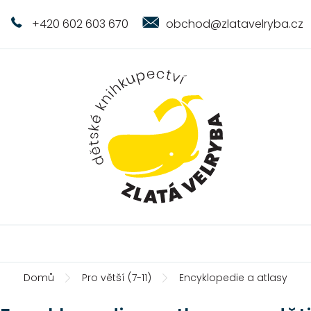
+420 602 603 670
obchod@zlatavelryba.cz
Domů
Pro větší (7-11)
Encyklopedie a atlasy