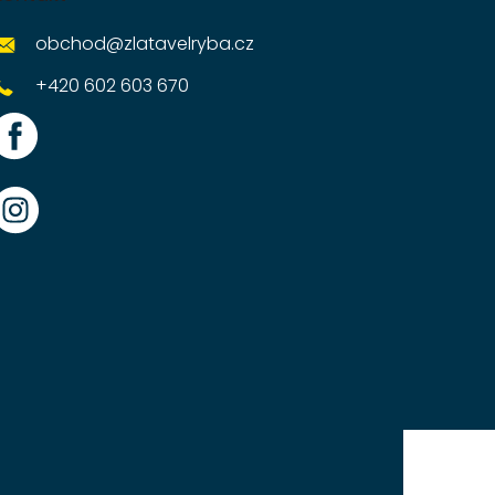
obchod
@
zlatavelryba.cz
+420 602 603 670