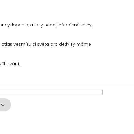
i
encyklopedie, atlasy nebo jiné krásné knihy,
áte atlas vesmíru či světa pro děti? Ty máme
světlování.