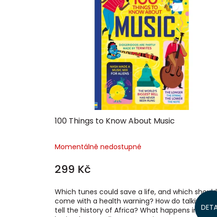
p
i
s
p
r
o
d
u
k
t
ů
100 Things to Know About Music
Momentálně nedostupné
299 Kč
Which tunes could save a life, and which should
come with a health warning? How do talking d
DETA
tell the history of Africa? What happens in your