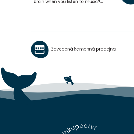
brain when you listen to music?...
Zavedená kamenná prodejna
Z
á
p
a