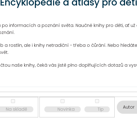
Encyklopedie a atlasy pro dět
 po informacích a poznání světa. Naučné knihy pro děti, ať už 
oznání.
b a rostlin, ale i knihy netradiční - třeba o čůrání. Nebo hled
vět.
řečtou naše knihy, čeká vás jistě plno doplňujících dotazů a vy
Autor
Na skladě
Novinka
Tip