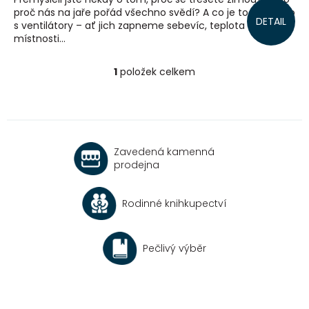
proč nás na jaře pořád všechno svědí? A co je to za kouzlo
DETAIL
s ventilátory – ať jich zapneme sebevíc, teplota v
místnosti...
1
položek celkem
O
v
l
á
d
a
Zavedená kamenná
c
prodejna
í
p
r
Rodinné knihkupectví
v
k
y
v
Pečlivý výběr
ý
p
i
s