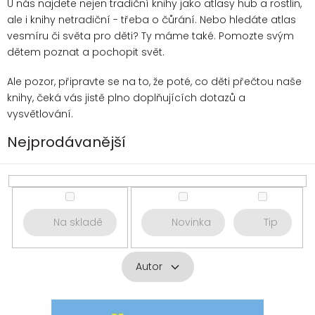
U nás najdete nejen tradiční knihy jako atlasy hub a rostlin,
ale i knihy netradiční - třeba o čůrání. Nebo hledáte atlas
vesmíru či světa pro děti? Ty máme také. Pomozte svým
dětem poznat a pochopit svět.
Ale pozor, připravte se na to, že poté, co děti přečtou naše
knihy, čeká vás jistě plno doplňujících dotazů a
vysvětlování.
Nejprodávanější
Na skladě
Novinka
Tip
Autor
V