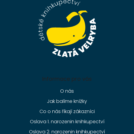
a
t
í
Informace pro vás
O nás
Jak balíme knížky
Co o nás říkají zákazníci
Oslava 1. narozenin knihkupectví
Oslava 2. narozenin knihkupectví