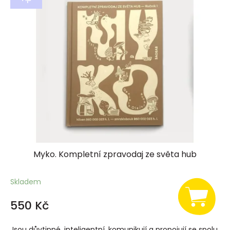
ý
p
i
s
p
r
o
d
u
k
t
ů
Myko. Kompletní zpravodaj ze světa hub
Skladem
550 Kč
Jsou důvtipné, inteligentní, komunikují a propojují se spolu