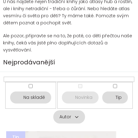
U nás najdete nejen tradiční knihy jako atlasy hub a rostlin,
ale i knihy netradiční - třeba o čůrání. Nebo hledáte atlas
vesmíru či světa pro děti? Ty máme také. Pomozte svým
dětem poznat a pochopit svět.
Ale pozor, připravte se na to, že poté, co děti přečtou naše
knihy, čeká vás jistě plno doplňujících dotazů a
vysvětlování.
Nejprodávanější
Na skladě
Novinka
Tip
Autor
V
Tip