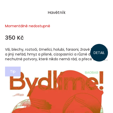
Havětník
Momentálně nedostupné
350 Kč
Vši, blechy, roztoči, čmelíci, holubi, faraoni, žravé housenky
DETAIL
a jiný neřád, hmyz a plísně, cizopasníci a různé další
nechutné potvory, které nikdo nemá rád, a přece tu jsou....
Tip