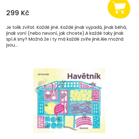
299 Kč
Je tolik zvířat. Každé jiné. Každé jinak vypadá, jinak běhá,
jinak voní (nebo nevoní, jak chcete).A každé taky jinak
spí.A sny? Možná že i ty má každé zvíře jiné.Ale možná
jsou...