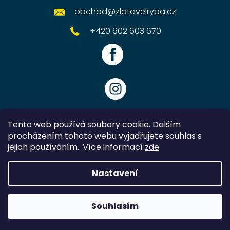
obchod
@
zlatavelryba.cz
+420 602 603 670
Tento web používá soubory cookie. Dalším
procházením tohoto webu vyjadřujete souhlas s
jejich používáním.. Více informací
zde
.
Vytvořil Shoptet
Nastavení
Copyright 2026
Zlatavelryba.cz
. Všechna práva vyhrazena.
Souhlasím