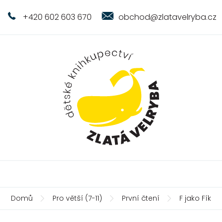
+420 602 603 670
obchod@zlatavelryba.cz
Domů
Pro větší (7-11)
První čtení
F jako Fík