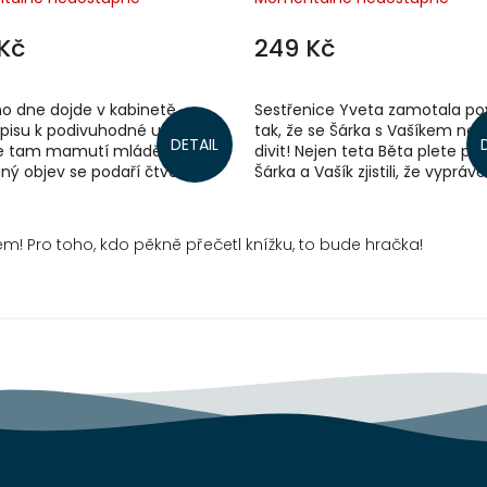
Kč
249 Kč
o dne dojde v kabinetě
Sestřenice Yveta zamotala po
pisu k podivuhodné události –
tak, že se Šárka s Vašíkem nes
DETAIL
e tam mamutí mládě.
divit! Nejen teta Běta plete po
ý objev se podaří čtveřici
Šárka a Vašík zjistili, že vyprávě
dů, a ti se hned rozhodnou se
motá i tatínek. Teď však přijede
tka...
em! Pro toho, kdo pěkně přečetl knížku, to bude hračka!