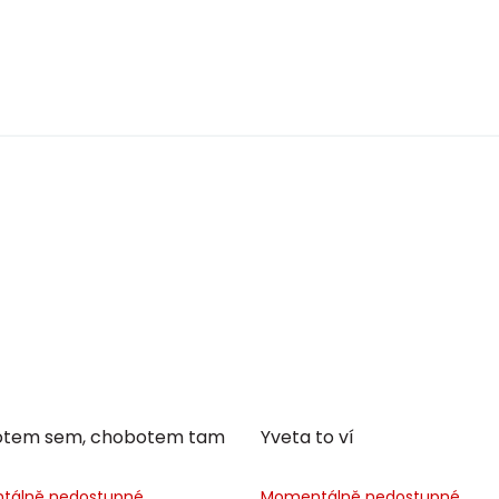
tem sem, chobotem tam
Yveta to ví
tálně nedostupné
Momentálně nedostupné