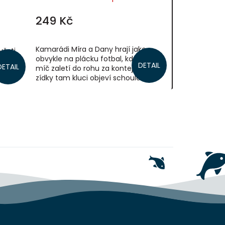
249 Kč
Kamarádi Míra a Dany hrají jako
věsti
obvykle na plácku fotbal, když jim
tačí
DETAIL
DETAIL
míč zaletí do rohu za kontejnery. U
hádky.
zídky tam kluci objeví schouleného
ní
hubeného a špinavého kluka. Hned
...
se ho...