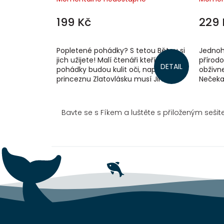
199 Kč
229 
Popletené pohádky? S tetou Bětou si
Jednoh
jich užijete! Malí čtenáři kteří znají
přírodo
DETAIL
pohádky budou kulit oči, například jak
obživn
princeznu Zlatovlásku musí Jiřík
Nečekan
zachraňovat jako kdysi...
kamará
o mamu
Bavte se s Fíkem a luštěte s přiloženým sešit
Z