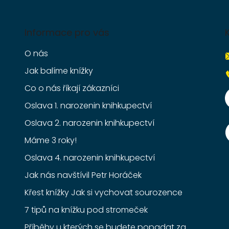
Informace pro vás
O nás
Jak balíme knížky
Co o nás říkají zákazníci
Oslava 1. narozenin knihkupectví
Oslava 2. narozenin knihkupectví
Máme 3 roky!
Oslava 4. narozenin knihkupectví
Jak nás navštívil Petr Horáček
Křest knížky Jak si vychovat sourozence
7 tipů na knížku pod stromeček
Příběhy u kterých se budete popadat za