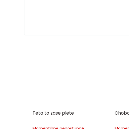
Teta to zase plete
Chobo
Momentálně nedostupné
Momen