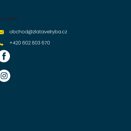
Kontakt
obchod
@
zlatavelryba.cz
+420 602 603 670