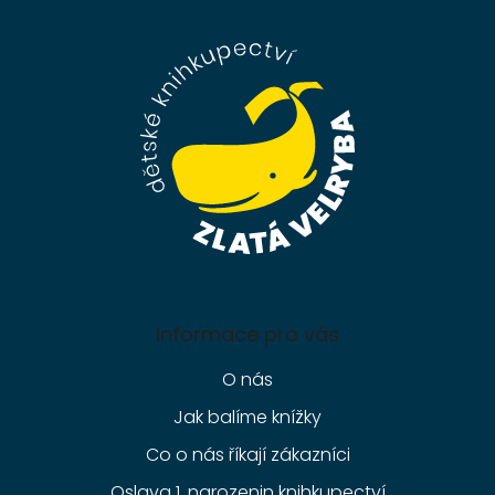
á
p
a
t
í
Informace pro vás
O nás
Jak balíme knížky
Co o nás říkají zákazníci
Oslava 1. narozenin knihkupectví