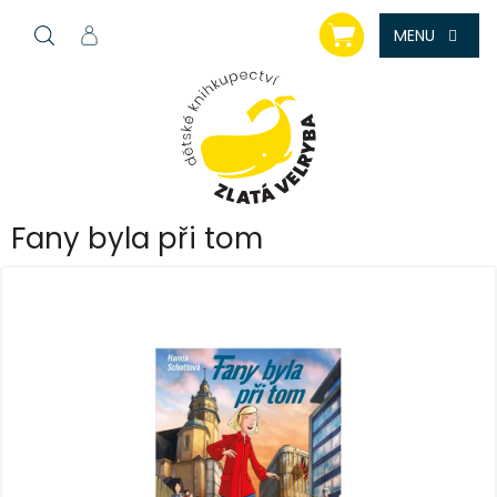
Přejít
NÁKUPNÍ
na
KOŠÍK
obsah
Fany byla při tom