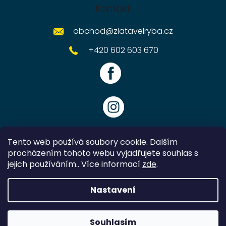
Kontakt
obchod
@
zlatavelryba.cz
+420 602 603 670
Tento web používá soubory cookie. Dalším
procházením tohoto webu vyjadřujete souhlas s
jejich používáním.. Více informací
zde
.
Vytvořil Shoptet
Nastavení
Copyright 2026
Zlatavelryba.cz
. Všechna práva vyhrazena.
Souhlasím