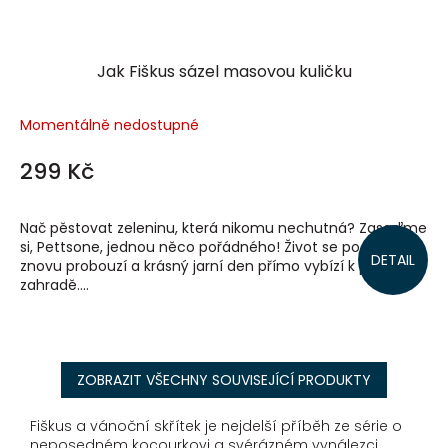
Jak Fiškus sázel masovou kuličku
Momentálně nedostupné
299 Kč
Nač pěstovat zeleninu, která nikomu nechutná? Zasaďme
si, Pettsone, jednou něco pořádného! Život se po zimě
DETAIL
znovu probouzí a krásný jarní den přímo vybízí k práci na
zahradě....
ZOBRAZIT VŠECHNY SOUVISEJÍCÍ PRODUKTY
Fiškus a vánoční skřítek je nejdelší příběh ze série o
neposedném kocourkovi a svérázném vynálezci