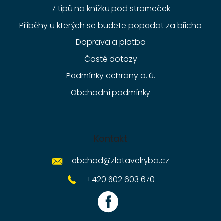
7 tipů na knížku pod stromeček
Příběhy u kterých se budete popadat za břicho
Doprava a platba
Časté dotazy
Podmínky ochrany o. ú.
Obchodní podmínky
Kontakt
obchod
@
zlatavelryba.cz
+420 602 603 670