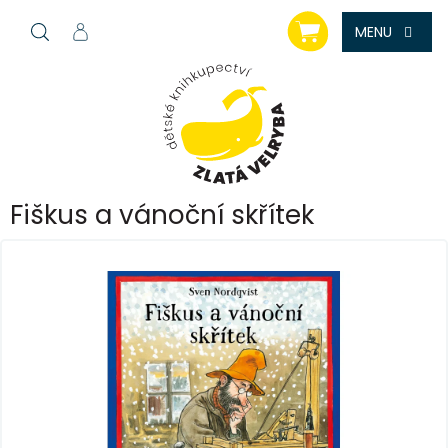
Přejít
NÁKUPNÍ
na
KOŠÍK
obsah
Fiškus a vánoční skřítek