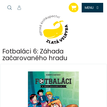
Přejít
NÁKUPNÍ
na
KOŠÍK
obsah
Fotbaláci 6: Záhada
začarovaného hradu