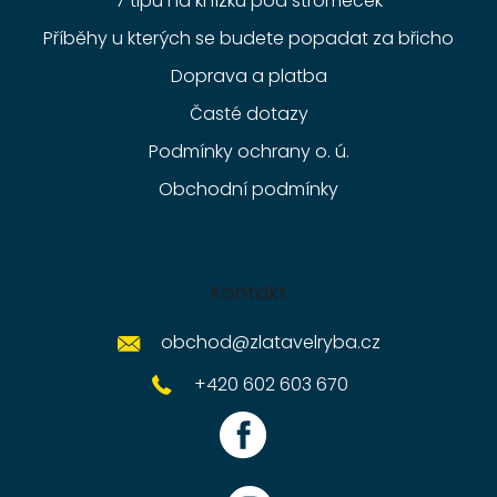
7 tipů na knížku pod stromeček
Příběhy u kterých se budete popadat za břicho
Doprava a platba
Časté dotazy
Podmínky ochrany o. ú.
Obchodní podmínky
Kontakt
obchod
@
zlatavelryba.cz
+420 602 603 670