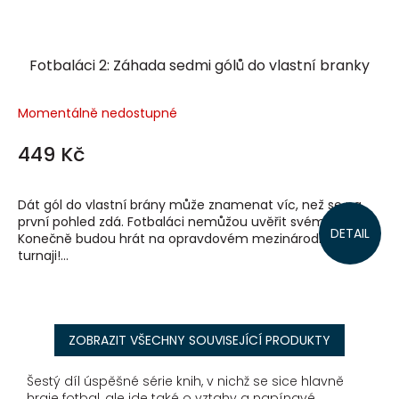
Fotbaláci 2: Záhada sedmi gólů do vlastní branky
Momentálně nedostupné
449 Kč
Dát gól do vlastní brány může znamenat víc, než se na
první pohled zdá. Fotbaláci nemůžou uvěřit svému štěstí.
DETAIL
Konečně budou hrát na opravdovém mezinárodním
turnaji!...
ZOBRAZIT VŠECHNY SOUVISEJÍCÍ PRODUKTY
Šestý díl úspěšné série knih, v nichž se sice hlavně
hraje fotbal, ale jde také o vztahy a napínavé